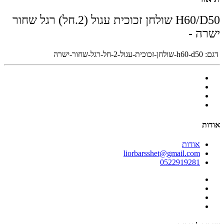
H60/D50 שולחן זכוכית עגול (2.חל) רגל שחור
ישרה -
דגם:
h60-d50-שולחן-זכוכית-עגול-2-חל-רגל-שחור-ישרה
אודות
אודות
liorbarsshet@gmail.com
0522919281