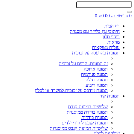
0 פריט\ים - ₪0.00
0
דף הבית
חיתוכי עץ בלייזר עם מסגרת
כיסוי סלון
מראות
עגלות משקאות
תמונות בהדפסה על זכוכית
זוג תמונות- הדפס על זכוכית
תמונה ארוכה
תמונה פנורמית
תמונה רגילה
תמונה ריבוע
תמונת מודפס על זכוכית-למשרד או לסלון
תמונות קיר
שלישיית תמונות קנבס
תמונה בודדת ממוסגרת
תמונות בודדות
תמונות קנבס לחדרי ילדים
שלישיית תמונות קנבס ממוסגרות
שולחנות לסלון