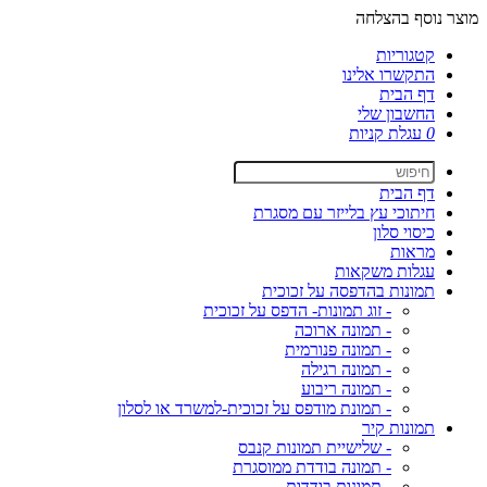
מוצר נוסף בהצלחה
קטגוריות
התקשרו אלינו
דף הבית
החשבון שלי
0
עגלת קניות
דף הבית
חיתוכי עץ בלייזר עם מסגרת
כיסוי סלון
מראות
עגלות משקאות
תמונות בהדפסה על זכוכית
- זוג תמונות- הדפס על זכוכית
- תמונה ארוכה
- תמונה פנורמית
- תמונה רגילה
- תמונה ריבוע
- תמונת מודפס על זכוכית-למשרד או לסלון
תמונות קיר
- שלישיית תמונות קנבס
- תמונה בודדת ממוסגרת
- תמונות בודדות