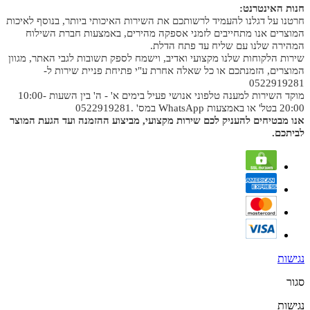
חנות האינטרנט:
חרטנו על דגלנו להעמיד לרשותכם את השירות האיכותי ביותר, בנוסף לאיכות
המוצרים אנו מתחייבים לזמני אספקה מהירים, באמצעות חברת השילוח
המהירה שלנו עם שליח עד פתח הדלת.
שירות הלקוחות שלנו מקצועי ואדיב, וישמח לספק תשובות לגבי האתר, מגוון
המוצרים, הזמנתכם או כל שאלה אחרת ע"י פתיחת פניית שירות ל-
0522919281
מוקד השירות למענה טלפוני אנושי פעיל בימים א' - ה' בין השעות 10:00-
20:00 בטל' או באמצעות WhatsApp במס' .0522919281
אנו מבטיחים להעניק לכם שירות מקצועי, מביצוע ההזמנה ועד הגעת המוצר
לביתכם.
נגישות
סגור
נגישות