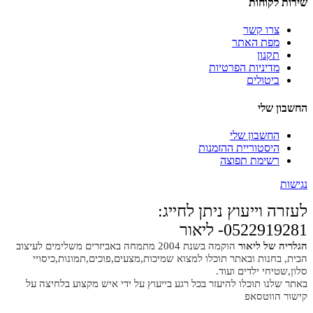
שירות לקוחות
צרו קשר
מפת האתר
תקנון
מדיניות הפרטיות
ביטולים
החשבון שלי
החשבון שלי
היסטוריית ההזמנות
רשימת תפוצה
נגישות
לעזרה וייעוץ ניתן לחייג:
0522919281- ליאור
הגלריה של ליאור
הוקמה בשנת 2004 מתמחה באביזרים משלימים לעיצוב
הבית, בחנות ובאתר תוכלו למצוא שמיכות,מצעים,פוכים,תמונות,כיסויי
סלון,שטיחי ילדים ועוד.
באתר שלנו תוכלו להיעזר בכל רגע בייעוץ על ידי איש מקצוע בלחיצה על
קישור הווטסאפ