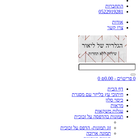
התחברות
0522919281
אודות
צרו קשר
0 פריט\ים - ₪0.00
0
דף הבית
חיתוכי עץ בלייזר עם מסגרת
כיסוי סלון
מראות
עגלות משקאות
תמונות בהדפסה על זכוכית
זוג תמונות- הדפס על זכוכית
תמונה ארוכה