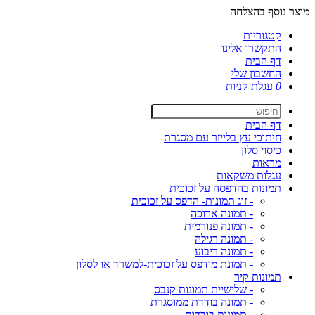
מוצר נוסף בהצלחה
קטגוריות
התקשרו אלינו
דף הבית
החשבון שלי
0
עגלת קניות
דף הבית
חיתוכי עץ בלייזר עם מסגרת
כיסוי סלון
מראות
עגלות משקאות
תמונות בהדפסה על זכוכית
- זוג תמונות- הדפס על זכוכית
- תמונה ארוכה
- תמונה פנורמית
- תמונה רגילה
- תמונה ריבוע
- תמונת מודפס על זכוכית-למשרד או לסלון
תמונות קיר
- שלישיית תמונות קנבס
- תמונה בודדת ממוסגרת
- תמונות בודדות