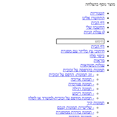
מוצר נוסף בהצלחה
קטגוריות
התקשרו אלינו
דף הבית
החשבון שלי
0
עגלת קניות
דף הבית
חיתוכי עץ בלייזר עם מסגרת
כיסוי סלון
מראות
עגלות משקאות
תמונות בהדפסה על זכוכית
- זוג תמונות- הדפס על זכוכית
- תמונה ארוכה
- תמונה פנורמית
- תמונה רגילה
- תמונה ריבוע
- תמונת מודפס על זכוכית-למשרד או לסלון
תמונות קיר
- שלישיית תמונות קנבס
- תמונה בודדת ממוסגרת
- תמונות בודדות