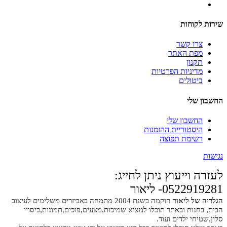
שירות לקוחות
צרו קשר
מפת האתר
תקנון
מדיניות הפרטיות
ביטולים
החשבון שלי
החשבון שלי
היסטוריית ההזמנות
רשימת תפוצה
נגישות
לעזרה וייעוץ ניתן לחייג:
0522919281- ליאור
הגלריה של ליאור
הוקמה בשנת 2004 מתמחה באביזרים משלימים לעיצוב
הבית, בחנות ובאתר תוכלו למצוא שמיכות,מצעים,פוכים,תמונות,כיסויי
סלון,שטיחי ילדים ועוד.