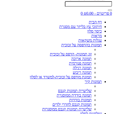
0 פריט\ים - ₪0.00
0
דף הבית
חיתוכי עץ בלייזר עם מסגרת
כיסוי סלון
מראות
עגלות משקאות
תמונות בהדפסה על זכוכית
זוג תמונות- הדפס על זכוכית
תמונה ארוכה
תמונה פנורמית
תמונה רגילה
תמונה ריבוע
תמונת מודפס על זכוכית-למשרד או לסלון
תמונות קיר
שלישיית תמונות קנבס
תמונה בודדת ממוסגרת
תמונות בודדות
תמונות קנבס לחדרי ילדים
שלישיית תמונות קנבס ממוסגרות
שולחנות לסלון