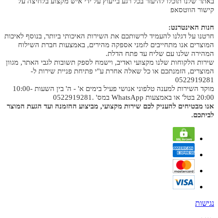
באתר שלנו תוכלו להיעזר בכל רגע בייעוץ על ידי איש מקצוע בלחיצה על
קישור הווטסאפ
חנות האינטרנט:
חרטנו על דגלנו להעמיד לרשותכם את השירות האיכותי ביותר, בנוסף לאיכות
המוצרים אנו מתחייבים לזמני אספקה מהירים, באמצעות חברת השילוח
המהירה שלנו עם שליח עד פתח הדלת.
שירות הלקוחות שלנו מקצועי ואדיב, וישמח לספק תשובות לגבי האתר, מגוון
המוצרים, הזמנתכם או כל שאלה אחרת ע"י פתיחת פניית שירות ל-
0522919281
מוקד השירות למענה טלפוני אנושי פעיל בימים א' - ה' בין השעות 10:00-
20:00 בטל' או באמצעות WhatsApp במס' .0522919281
אנו מבטיחים להעניק לכם שירות מקצועי, מביצוע ההזמנה ועד הגעת המוצר
לביתכם.
נגישות