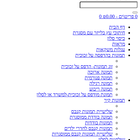
0 פריט\ים - ₪0.00
0
דף הבית
חיתוכי עץ בלייזר עם מסגרת
כיסוי סלון
מראות
עגלות משקאות
תמונות בהדפסה על זכוכית
זוג תמונות- הדפס על זכוכית
תמונה ארוכה
תמונה פנורמית
תמונה רגילה
תמונה ריבוע
תמונת מודפס על זכוכית-למשרד או לסלון
תמונות קיר
שלישיית תמונות קנבס
תמונה בודדת ממוסגרת
תמונות בודדות
תמונות קנבס לחדרי ילדים
שלישיית תמונות קנבס ממוסגרות
שולחנות לסלון