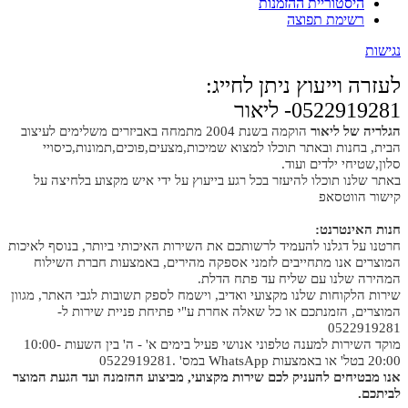
היסטוריית ההזמנות
רשימת תפוצה
נגישות
לעזרה וייעוץ ניתן לחייג:
0522919281- ליאור
הגלריה של ליאור
הוקמה בשנת 2004 מתמחה באביזרים משלימים לעיצוב
הבית, בחנות ובאתר תוכלו למצוא שמיכות,מצעים,פוכים,תמונות,כיסויי
סלון,שטיחי ילדים ועוד.
באתר שלנו תוכלו להיעזר בכל רגע בייעוץ על ידי איש מקצוע בלחיצה על
קישור הווטסאפ
חנות האינטרנט:
חרטנו על דגלנו להעמיד לרשותכם את השירות האיכותי ביותר, בנוסף לאיכות
המוצרים אנו מתחייבים לזמני אספקה מהירים, באמצעות חברת השילוח
המהירה שלנו עם שליח עד פתח הדלת.
שירות הלקוחות שלנו מקצועי ואדיב, וישמח לספק תשובות לגבי האתר, מגוון
המוצרים, הזמנתכם או כל שאלה אחרת ע"י פתיחת פניית שירות ל-
0522919281
מוקד השירות למענה טלפוני אנושי פעיל בימים א' - ה' בין השעות 10:00-
20:00 בטל' או באמצעות WhatsApp במס' .0522919281
אנו מבטיחים להעניק לכם שירות מקצועי, מביצוע ההזמנה ועד הגעת המוצר
לביתכם.