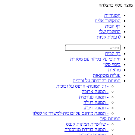
מוצר נוסף בהצלחה
קטגוריות
התקשרו אלינו
דף הבית
החשבון שלי
0
עגלת קניות
דף הבית
חיתוכי עץ בלייזר עם מסגרת
כיסוי סלון
מראות
עגלות משקאות
תמונות בהדפסה על זכוכית
- זוג תמונות- הדפס על זכוכית
- תמונה ארוכה
- תמונה פנורמית
- תמונה רגילה
- תמונה ריבוע
- תמונת מודפס על זכוכית-למשרד או לסלון
תמונות קיר
- שלישיית תמונות קנבס
- תמונה בודדת ממוסגרת
- תמונות בודדות