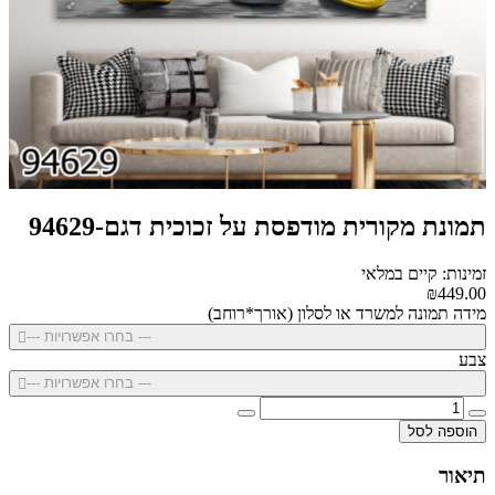
תמונת מקורית מודפסת על זכוכית דגם-94629
זמינות: קיים במלאי
₪449.00
מידה תמונה למשרד או לסלון (אורך*רוחב)
--- בחרו אפשרויות ---
צבע
--- בחרו אפשרויות ---
הוספה לסל
תיאור