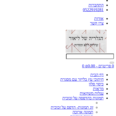
התחברות
0522919281
אודות
צרו קשר
0 פריט\ים - ₪0.00
0
דף הבית
חיתוכי עץ בלייזר עם מסגרת
כיסוי סלון
מראות
עגלות משקאות
תמונות בהדפסה על זכוכית
זוג תמונות- הדפס על זכוכית
תמונה ארוכה