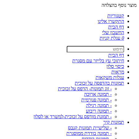
מוצר נוסף בהצלחה
קטגוריות
התקשרו אלינו
דף הבית
החשבון שלי
0
עגלת קניות
דף הבית
חיתוכי עץ בלייזר עם מסגרת
כיסוי סלון
מראות
עגלות משקאות
תמונות בהדפסה על זכוכית
- זוג תמונות- הדפס על זכוכית
- תמונה ארוכה
- תמונה פנורמית
- תמונה רגילה
- תמונה ריבוע
- תמונת מודפס על זכוכית-למשרד או לסלון
תמונות קיר
- שלישיית תמונות קנבס
- תמונה בודדת ממוסגרת
- תמונות בודדות