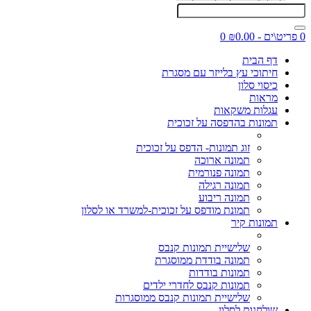
0 פריט\ים - ₪0.00
0
דף הבית
חיתוכי עץ בלייזר עם מסגרת
כיסוי סלון
מראות
עגלות משקאות
תמונות בהדפסה על זכוכית
זוג תמונות- הדפס על זכוכית
תמונה ארוכה
תמונה פנורמית
תמונה רגילה
תמונה ריבוע
תמונת מודפס על זכוכית-למשרד או לסלון
תמונות קיר
שלישיית תמונות קנבס
תמונה בודדת ממוסגרת
תמונות בודדות
תמונות קנבס לחדרי ילדים
שלישיית תמונות קנבס ממוסגרות
שולחנות לסלון