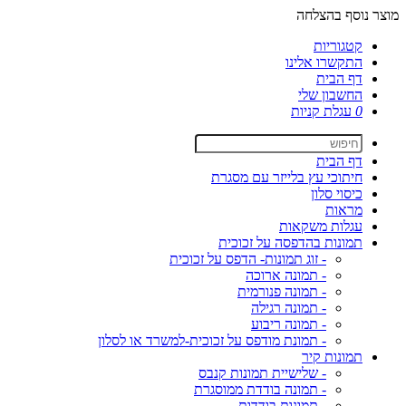
מוצר נוסף בהצלחה
קטגוריות
התקשרו אלינו
דף הבית
החשבון שלי
0
עגלת קניות
דף הבית
חיתוכי עץ בלייזר עם מסגרת
כיסוי סלון
מראות
עגלות משקאות
תמונות בהדפסה על זכוכית
- זוג תמונות- הדפס על זכוכית
- תמונה ארוכה
- תמונה פנורמית
- תמונה רגילה
- תמונה ריבוע
- תמונת מודפס על זכוכית-למשרד או לסלון
תמונות קיר
- שלישיית תמונות קנבס
- תמונה בודדת ממוסגרת
- תמונות בודדות