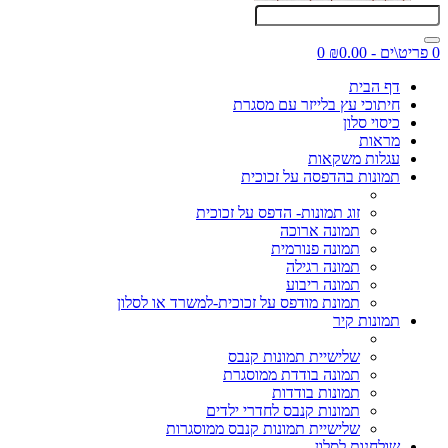
0 פריט\ים - ₪0.00
0
דף הבית
חיתוכי עץ בלייזר עם מסגרת
כיסוי סלון
מראות
עגלות משקאות
תמונות בהדפסה על זכוכית
זוג תמונות- הדפס על זכוכית
תמונה ארוכה
תמונה פנורמית
תמונה רגילה
תמונה ריבוע
תמונת מודפס על זכוכית-למשרד או לסלון
תמונות קיר
שלישיית תמונות קנבס
תמונה בודדת ממוסגרת
תמונות בודדות
תמונות קנבס לחדרי ילדים
שלישיית תמונות קנבס ממוסגרות
שולחנות לסלון