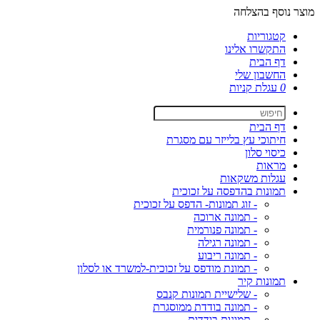
מוצר נוסף בהצלחה
קטגוריות
התקשרו אלינו
דף הבית
החשבון שלי
0
עגלת קניות
דף הבית
חיתוכי עץ בלייזר עם מסגרת
כיסוי סלון
מראות
עגלות משקאות
תמונות בהדפסה על זכוכית
- זוג תמונות- הדפס על זכוכית
- תמונה ארוכה
- תמונה פנורמית
- תמונה רגילה
- תמונה ריבוע
- תמונת מודפס על זכוכית-למשרד או לסלון
תמונות קיר
- שלישיית תמונות קנבס
- תמונה בודדת ממוסגרת
- תמונות בודדות