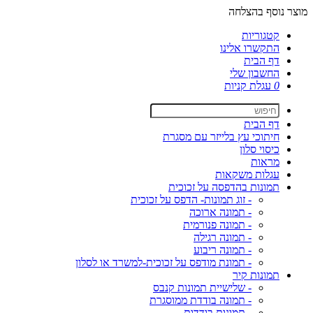
מוצר נוסף בהצלחה
קטגוריות
התקשרו אלינו
דף הבית
החשבון שלי
0
עגלת קניות
דף הבית
חיתוכי עץ בלייזר עם מסגרת
כיסוי סלון
מראות
עגלות משקאות
תמונות בהדפסה על זכוכית
- זוג תמונות- הדפס על זכוכית
- תמונה ארוכה
- תמונה פנורמית
- תמונה רגילה
- תמונה ריבוע
- תמונת מודפס על זכוכית-למשרד או לסלון
תמונות קיר
- שלישיית תמונות קנבס
- תמונה בודדת ממוסגרת
- תמונות בודדות