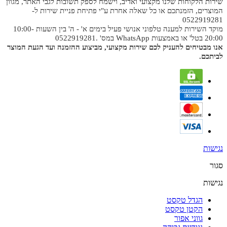
שירות הלקוחות שלנו מקצועי ואדיב, וישמח לספק תשובות לגבי האתר, מגוון
המוצרים, הזמנתכם או כל שאלה אחרת ע"י פתיחת פניית שירות ל-
0522919281
מוקד השירות למענה טלפוני אנושי פעיל בימים א' - ה' בין השעות 10:00-
20:00 בטל' או באמצעות WhatsApp במס' .0522919281
אנו מבטיחים להעניק לכם שירות מקצועי, מביצוע ההזמנה ועד הגעת המוצר
לביתכם.
נגישות
סגור
נגישות
הגדל טקסט
הקטן טקסט
גווני אפור