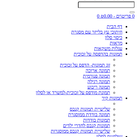
0 פריט\ים - ₪0.00
0
דף הבית
חיתוכי עץ בלייזר עם מסגרת
כיסוי סלון
מראות
עגלות משקאות
תמונות בהדפסה על זכוכית
זוג תמונות- הדפס על זכוכית
תמונה ארוכה
תמונה פנורמית
תמונה רגילה
תמונה ריבוע
תמונת מודפס על זכוכית-למשרד או לסלון
תמונות קיר
שלישיית תמונות קנבס
תמונה בודדת ממוסגרת
תמונות בודדות
תמונות קנבס לחדרי ילדים
שלישיית תמונות קנבס ממוסגרות
שולחנות לסלון