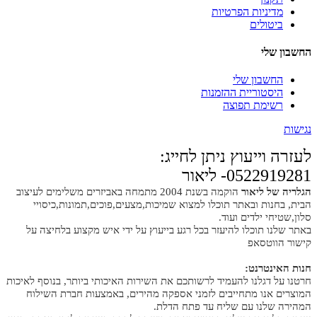
מדיניות הפרטיות
ביטולים
החשבון שלי
החשבון שלי
היסטוריית ההזמנות
רשימת תפוצה
נגישות
לעזרה וייעוץ ניתן לחייג:
0522919281- ליאור
הגלריה של ליאור
הוקמה בשנת 2004 מתמחה באביזרים משלימים לעיצוב
הבית, בחנות ובאתר תוכלו למצוא שמיכות,מצעים,פוכים,תמונות,כיסויי
סלון,שטיחי ילדים ועוד.
באתר שלנו תוכלו להיעזר בכל רגע בייעוץ על ידי איש מקצוע בלחיצה על
קישור הווטסאפ
חנות האינטרנט:
חרטנו על דגלנו להעמיד לרשותכם את השירות האיכותי ביותר, בנוסף לאיכות
המוצרים אנו מתחייבים לזמני אספקה מהירים, באמצעות חברת השילוח
המהירה שלנו עם שליח עד פתח הדלת.