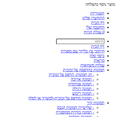
מוצר נוסף בהצלחה
קטגוריות
התקשרו אלינו
דף הבית
החשבון שלי
0
עגלת קניות
דף הבית
חיתוכי עץ בלייזר עם מסגרת
כיסוי סלון
מראות
עגלות משקאות
תמונות בהדפסה על זכוכית
- זוג תמונות- הדפס על זכוכית
- תמונה ארוכה
- תמונה פנורמית
- תמונה רגילה
- תמונה ריבוע
- תמונת מודפס על זכוכית-למשרד או לסלון
תמונות קיר
- שלישיית תמונות קנבס
- תמונה בודדת ממוסגרת
- תמונות בודדות