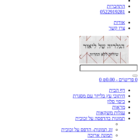
התחברות
0522919281
אודות
צרו קשר
0 פריט\ים - ₪0.00
0
דף הבית
חיתוכי עץ בלייזר עם מסגרת
כיסוי סלון
מראות
עגלות משקאות
תמונות בהדפסה על זכוכית
זוג תמונות- הדפס על זכוכית
תמונה ארוכה