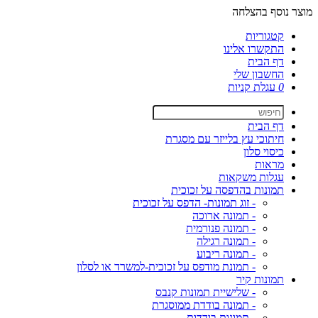
מוצר נוסף בהצלחה
קטגוריות
התקשרו אלינו
דף הבית
החשבון שלי
0
עגלת קניות
דף הבית
חיתוכי עץ בלייזר עם מסגרת
כיסוי סלון
מראות
עגלות משקאות
תמונות בהדפסה על זכוכית
- זוג תמונות- הדפס על זכוכית
- תמונה ארוכה
- תמונה פנורמית
- תמונה רגילה
- תמונה ריבוע
- תמונת מודפס על זכוכית-למשרד או לסלון
תמונות קיר
- שלישיית תמונות קנבס
- תמונה בודדת ממוסגרת
- תמונות בודדות