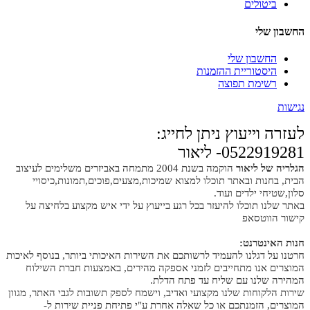
ביטולים
החשבון שלי
החשבון שלי
היסטוריית ההזמנות
רשימת תפוצה
נגישות
לעזרה וייעוץ ניתן לחייג:
0522919281- ליאור
הגלריה של ליאור
הוקמה בשנת 2004 מתמחה באביזרים משלימים לעיצוב
הבית, בחנות ובאתר תוכלו למצוא שמיכות,מצעים,פוכים,תמונות,כיסויי
סלון,שטיחי ילדים ועוד.
באתר שלנו תוכלו להיעזר בכל רגע בייעוץ על ידי איש מקצוע בלחיצה על
קישור הווטסאפ
חנות האינטרנט:
חרטנו על דגלנו להעמיד לרשותכם את השירות האיכותי ביותר, בנוסף לאיכות
המוצרים אנו מתחייבים לזמני אספקה מהירים, באמצעות חברת השילוח
המהירה שלנו עם שליח עד פתח הדלת.
שירות הלקוחות שלנו מקצועי ואדיב, וישמח לספק תשובות לגבי האתר, מגוון
המוצרים, הזמנתכם או כל שאלה אחרת ע"י פתיחת פניית שירות ל-