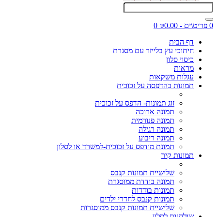
0 פריט\ים - ₪0.00
0
דף הבית
חיתוכי עץ בלייזר עם מסגרת
כיסוי סלון
מראות
עגלות משקאות
תמונות בהדפסה על זכוכית
זוג תמונות- הדפס על זכוכית
תמונה ארוכה
תמונה פנורמית
תמונה רגילה
תמונה ריבוע
תמונת מודפס על זכוכית-למשרד או לסלון
תמונות קיר
שלישיית תמונות קנבס
תמונה בודדת ממוסגרת
תמונות בודדות
תמונות קנבס לחדרי ילדים
שלישיית תמונות קנבס ממוסגרות
שולחנות לסלון