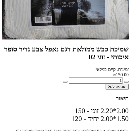
שמיכת כבש ממולאת דגם נאפל צבע נדיר סופר
איכותי - זוגי 02
זמינות: קיים במלאי
₪150.00
הוספה לסל
תיאור
2.00*2.20 זוגי - 150
1.50*2.00 יחיד - 120
דגם:
שמיכת-כבש-ממולאת-דגם-נאפל-צבע-נדיר-סופר-איכותי-זוגי