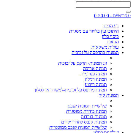
0 פריט\ים - ₪0.00
0
דף הבית
חיתוכי עץ בלייזר עם מסגרת
כיסוי סלון
מראות
עגלות משקאות
תמונות בהדפסה על זכוכית
זוג תמונות- הדפס על זכוכית
תמונה ארוכה
תמונה פנורמית
תמונה רגילה
תמונה ריבוע
תמונת מודפס על זכוכית-למשרד או לסלון
תמונות קיר
שלישיית תמונות קנבס
תמונה בודדת ממוסגרת
תמונות בודדות
תמונות קנבס לחדרי ילדים
שלישיית תמונות קנבס ממוסגרות
שולחנות לסלון