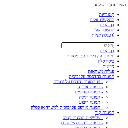
מוצר נוסף בהצלחה
קטגוריות
התקשרו אלינו
דף הבית
החשבון שלי
0
עגלת קניות
דף הבית
חיתוכי עץ בלייזר עם מסגרת
כיסוי סלון
מראות
עגלות משקאות
תמונות בהדפסה על זכוכית
- זוג תמונות- הדפס על זכוכית
- תמונה ארוכה
- תמונה פנורמית
- תמונה רגילה
- תמונה ריבוע
- תמונת מודפס על זכוכית-למשרד או לסלון
תמונות קיר
- שלישיית תמונות קנבס
- תמונה בודדת ממוסגרת
- תמונות בודדות