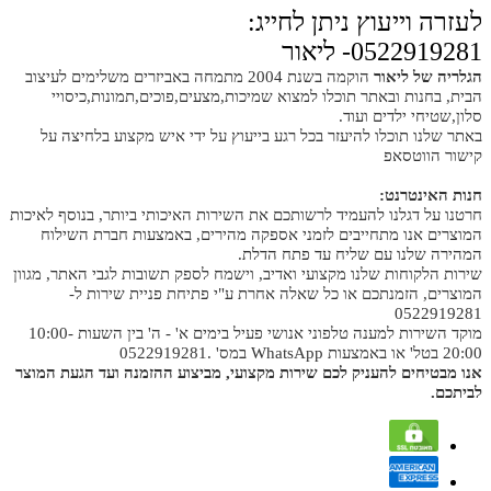
לעזרה וייעוץ ניתן לחייג:
0522919281- ליאור
הגלריה של ליאור
הוקמה בשנת 2004 מתמחה באביזרים משלימים לעיצוב
הבית, בחנות ובאתר תוכלו למצוא שמיכות,מצעים,פוכים,תמונות,כיסויי
סלון,שטיחי ילדים ועוד.
באתר שלנו תוכלו להיעזר בכל רגע בייעוץ על ידי איש מקצוע בלחיצה על
קישור הווטסאפ
חנות האינטרנט:
חרטנו על דגלנו להעמיד לרשותכם את השירות האיכותי ביותר, בנוסף לאיכות
המוצרים אנו מתחייבים לזמני אספקה מהירים, באמצעות חברת השילוח
המהירה שלנו עם שליח עד פתח הדלת.
שירות הלקוחות שלנו מקצועי ואדיב, וישמח לספק תשובות לגבי האתר, מגוון
המוצרים, הזמנתכם או כל שאלה אחרת ע"י פתיחת פניית שירות ל-
0522919281
מוקד השירות למענה טלפוני אנושי פעיל בימים א' - ה' בין השעות 10:00-
20:00 בטל' או באמצעות WhatsApp במס' .0522919281
אנו מבטיחים להעניק לכם שירות מקצועי, מביצוע ההזמנה ועד הגעת המוצר
לביתכם.