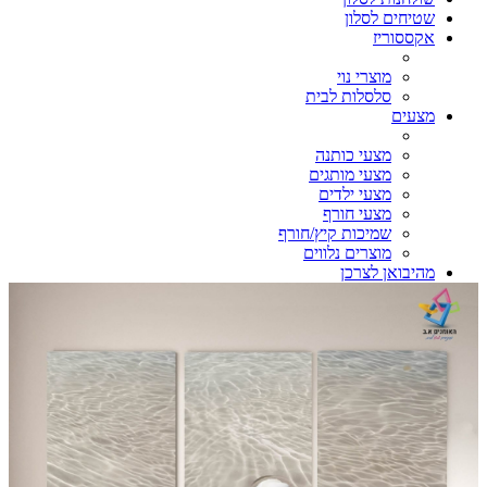
שטיחים לסלון
אקססוריז
מוצרי נוי
סלסלות לבית
מצעים
מצעי כותנה
מצעי מותגים
מצעי ילדים
מצעי חורף
שמיכות קיץ/חורף
מוצרים נלווים
מהיבואן לצרכן