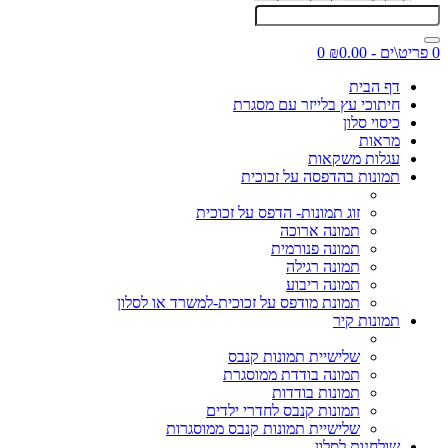
0 פריט\ים - ₪0.00
0
דף הבית
חיתוכי עץ בלייזר עם מסגרת
כיסוי סלון
מראות
עגלות משקאות
תמונות בהדפסה על זכוכית
זוג תמונות- הדפס על זכוכית
תמונה ארוכה
תמונה פנורמית
תמונה רגילה
תמונה ריבוע
תמונת מודפס על זכוכית-למשרד או לסלון
תמונות קיר
שלישיית תמונות קנבס
תמונה בודדת ממוסגרת
תמונות בודדות
תמונות קנבס לחדרי ילדים
שלישיית תמונות קנבס ממוסגרות
שולחנות לסלון