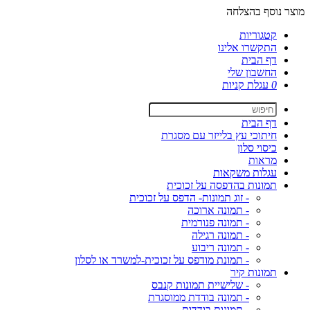
מוצר נוסף בהצלחה
קטגוריות
התקשרו אלינו
דף הבית
החשבון שלי
0
עגלת קניות
דף הבית
חיתוכי עץ בלייזר עם מסגרת
כיסוי סלון
מראות
עגלות משקאות
תמונות בהדפסה על זכוכית
- זוג תמונות- הדפס על זכוכית
- תמונה ארוכה
- תמונה פנורמית
- תמונה רגילה
- תמונה ריבוע
- תמונת מודפס על זכוכית-למשרד או לסלון
תמונות קיר
- שלישיית תמונות קנבס
- תמונה בודדת ממוסגרת
- תמונות בודדות