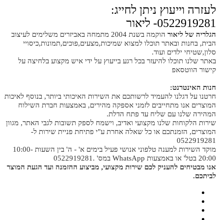
לעזרה וייעוץ ניתן לחייג:
0522919281- ליאור
הגלריה של ליאור
הוקמה בשנת 2004 מתמחה באביזרים משלימים לעיצוב
הבית, בחנות ובאתר תוכלו למצוא שמיכות,מצעים,פוכים,תמונות,כיסויי
סלון,שטיחי ילדים ועוד.
באתר שלנו תוכלו להיעזר בכל רגע בייעוץ על ידי איש מקצוע בלחיצה על
קישור הווטסאפ
חנות האינטרנט:
חרטנו על דגלנו להעמיד לרשותכם את השירות האיכותי ביותר, בנוסף לאיכות
המוצרים אנו מתחייבים לזמני אספקה מהירים, באמצעות חברת השילוח
המהירה שלנו עם שליח עד פתח הדלת.
שירות הלקוחות שלנו מקצועי ואדיב, וישמח לספק תשובות לגבי האתר, מגוון
המוצרים, הזמנתכם או כל שאלה אחרת ע"י פתיחת פניית שירות ל-
0522919281
מוקד השירות למענה טלפוני אנושי פעיל בימים א' - ה' בין השעות 10:00-
20:00 בטל' או באמצעות WhatsApp במס' .0522919281
אנו מבטיחים להעניק לכם שירות מקצועי, מביצוע ההזמנה ועד הגעת המוצר
לביתכם.