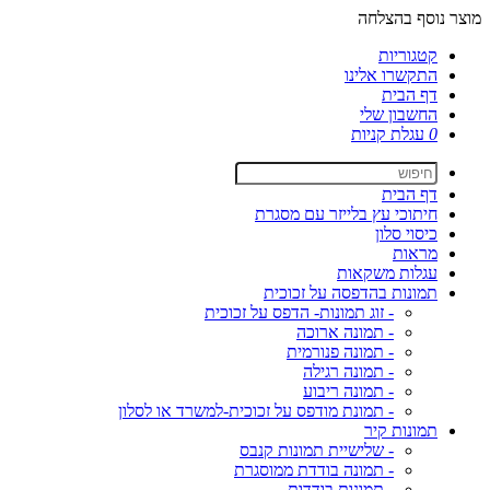
מוצר נוסף בהצלחה
קטגוריות
התקשרו אלינו
דף הבית
החשבון שלי
0
עגלת קניות
דף הבית
חיתוכי עץ בלייזר עם מסגרת
כיסוי סלון
מראות
עגלות משקאות
תמונות בהדפסה על זכוכית
- זוג תמונות- הדפס על זכוכית
- תמונה ארוכה
- תמונה פנורמית
- תמונה רגילה
- תמונה ריבוע
- תמונת מודפס על זכוכית-למשרד או לסלון
תמונות קיר
- שלישיית תמונות קנבס
- תמונה בודדת ממוסגרת
- תמונות בודדות