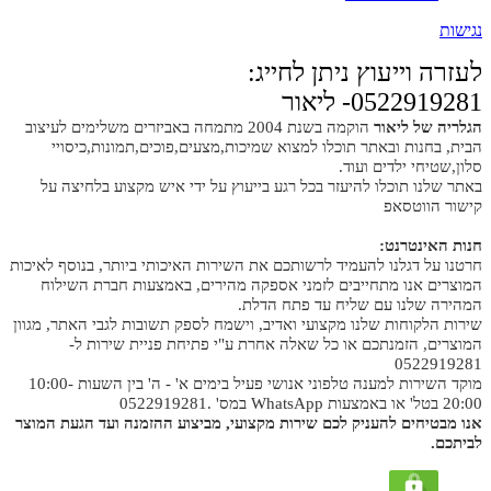
נגישות
לעזרה וייעוץ ניתן לחייג:
0522919281- ליאור
הגלריה של ליאור
הוקמה בשנת 2004 מתמחה באביזרים משלימים לעיצוב
הבית, בחנות ובאתר תוכלו למצוא שמיכות,מצעים,פוכים,תמונות,כיסויי
סלון,שטיחי ילדים ועוד.
באתר שלנו תוכלו להיעזר בכל רגע בייעוץ על ידי איש מקצוע בלחיצה על
קישור הווטסאפ
חנות האינטרנט:
חרטנו על דגלנו להעמיד לרשותכם את השירות האיכותי ביותר, בנוסף לאיכות
המוצרים אנו מתחייבים לזמני אספקה מהירים, באמצעות חברת השילוח
המהירה שלנו עם שליח עד פתח הדלת.
שירות הלקוחות שלנו מקצועי ואדיב, וישמח לספק תשובות לגבי האתר, מגוון
המוצרים, הזמנתכם או כל שאלה אחרת ע"י פתיחת פניית שירות ל-
0522919281
מוקד השירות למענה טלפוני אנושי פעיל בימים א' - ה' בין השעות 10:00-
20:00 בטל' או באמצעות WhatsApp במס' .0522919281
אנו מבטיחים להעניק לכם שירות מקצועי, מביצוע ההזמנה ועד הגעת המוצר
לביתכם.