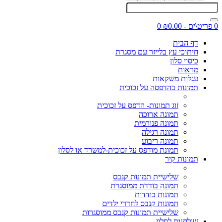
0 פריט\ים - ₪0.00
0
דף הבית
חיתוכי עץ בלייזר עם מסגרת
כיסוי סלון
מראות
עגלות משקאות
תמונות בהדפסה על זכוכית
זוג תמונות- הדפס על זכוכית
תמונה ארוכה
תמונה פנורמית
תמונה רגילה
תמונה ריבוע
תמונת מודפס על זכוכית-למשרד או לסלון
תמונות קיר
שלישיית תמונות קנבס
תמונה בודדת ממוסגרת
תמונות בודדות
תמונות קנבס לחדרי ילדים
שלישיית תמונות קנבס ממוסגרות
שולחנות לסלון