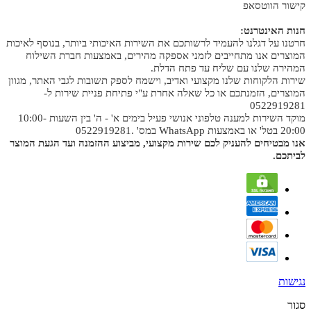
קישור הווטסאפ
חנות האינטרנט:
חרטנו על דגלנו להעמיד לרשותכם את השירות האיכותי ביותר, בנוסף לאיכות
המוצרים אנו מתחייבים לזמני אספקה מהירים, באמצעות חברת השילוח
המהירה שלנו עם שליח עד פתח הדלת.
שירות הלקוחות שלנו מקצועי ואדיב, וישמח לספק תשובות לגבי האתר, מגוון
המוצרים, הזמנתכם או כל שאלה אחרת ע"י פתיחת פניית שירות ל-
0522919281
מוקד השירות למענה טלפוני אנושי פעיל בימים א' - ה' בין השעות 10:00-
20:00 בטל' או באמצעות WhatsApp במס' .0522919281
אנו מבטיחים להעניק לכם שירות מקצועי, מביצוע ההזמנה ועד הגעת המוצר
לביתכם.
נגישות
סגור