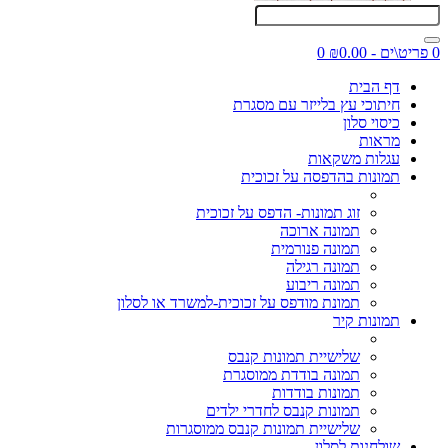
0 פריט\ים - ₪0.00
0
דף הבית
חיתוכי עץ בלייזר עם מסגרת
כיסוי סלון
מראות
עגלות משקאות
תמונות בהדפסה על זכוכית
זוג תמונות- הדפס על זכוכית
תמונה ארוכה
תמונה פנורמית
תמונה רגילה
תמונה ריבוע
תמונת מודפס על זכוכית-למשרד או לסלון
תמונות קיר
שלישיית תמונות קנבס
תמונה בודדת ממוסגרת
תמונות בודדות
תמונות קנבס לחדרי ילדים
שלישיית תמונות קנבס ממוסגרות
שולחנות לסלון