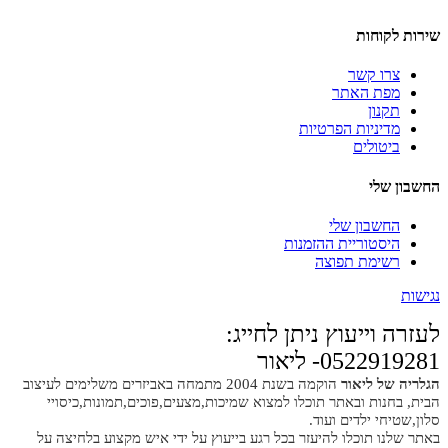
שירות לקוחות
צרו קשר
מפת האתר
תקנון
מדיניות הפרטיות
ביטולים
החשבון שלי
החשבון שלי
היסטוריית ההזמנות
רשימת תפוצה
נגישות
לעזרה וייעוץ ניתן לחייג:
0522919281- ליאור
הגלריה של ליאור
הוקמה בשנת 2004 מתמחה באביזרים משלימים לעיצוב
הבית, בחנות ובאתר תוכלו למצוא שמיכות,מצעים,פוכים,תמונות,כיסויי
סלון,שטיחי ילדים ועוד.
באתר שלנו תוכלו להיעזר בכל רגע בייעוץ על ידי איש מקצוע בלחיצה על