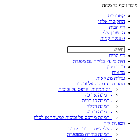
מוצר נוסף בהצלחה
קטגוריות
התקשרו אלינו
דף הבית
החשבון שלי
0
עגלת קניות
דף הבית
חיתוכי עץ בלייזר עם מסגרת
כיסוי סלון
מראות
עגלות משקאות
תמונות בהדפסה על זכוכית
- זוג תמונות- הדפס על זכוכית
- תמונה ארוכה
- תמונה פנורמית
- תמונה רגילה
- תמונה ריבוע
- תמונת מודפס על זכוכית-למשרד או לסלון
תמונות קיר
- שלישיית תמונות קנבס
- תמונה בודדת ממוסגרת
- תמונות בודדות