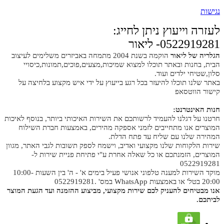
נגישות
לעזרה וייעוץ ניתן לחייג:
0522919281- ליאור
הגלריה של ליאור
הוקמה בשנת 2004 מתמחה באביזרים משלימים לעיצוב
הבית, בחנות ובאתר תוכלו למצוא שמיכות,מצעים,פוכים,תמונות,כיסויי
סלון,שטיחי ילדים ועוד.
באתר שלנו תוכלו להיעזר בכל רגע בייעוץ על ידי איש מקצוע בלחיצה על
קישור הווטסאפ
חנות האינטרנט:
חרטנו על דגלנו להעמיד לרשותכם את השירות האיכותי ביותר, בנוסף לאיכות
המוצרים אנו מתחייבים לזמני אספקה מהירים, באמצעות חברת השילוח
המהירה שלנו עם שליח עד פתח הדלת.
שירות הלקוחות שלנו מקצועי ואדיב, וישמח לספק תשובות לגבי האתר, מגוון
המוצרים, הזמנתכם או כל שאלה אחרת ע"י פתיחת פניית שירות ל-
0522919281
מוקד השירות למענה טלפוני אנושי פעיל בימים א' - ה' בין השעות 10:00-
20:00 בטל' או באמצעות WhatsApp במס' .0522919281
אנו מבטיחים להעניק לכם שירות מקצועי, מביצוע ההזמנה ועד הגעת המוצר
לביתכם.