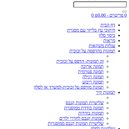
0 פריט\ים - ₪0.00
0
דף הבית
חיתוכי עץ בלייזר עם מסגרת
כיסוי סלון
מראות
עגלות משקאות
תמונות בהדפסה על זכוכית
זוג תמונות- הדפס על זכוכית
תמונה ארוכה
תמונה פנורמית
תמונה רגילה
תמונה ריבוע
תמונת מודפס על זכוכית-למשרד או לסלון
תמונות קיר
שלישיית תמונות קנבס
תמונה בודדת ממוסגרת
תמונות בודדות
תמונות קנבס לחדרי ילדים
שלישיית תמונות קנבס ממוסגרות
שולחנות לסלון