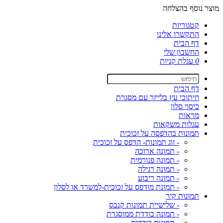
מוצר נוסף בהצלחה
קטגוריות
התקשרו אלינו
דף הבית
החשבון שלי
0
עגלת קניות
דף הבית
חיתוכי עץ בלייזר עם מסגרת
כיסוי סלון
מראות
עגלות משקאות
תמונות בהדפסה על זכוכית
- זוג תמונות- הדפס על זכוכית
- תמונה ארוכה
- תמונה פנורמית
- תמונה רגילה
- תמונה ריבוע
- תמונת מודפס על זכוכית-למשרד או לסלון
תמונות קיר
- שלישיית תמונות קנבס
- תמונה בודדת ממוסגרת
- תמונות בודדות