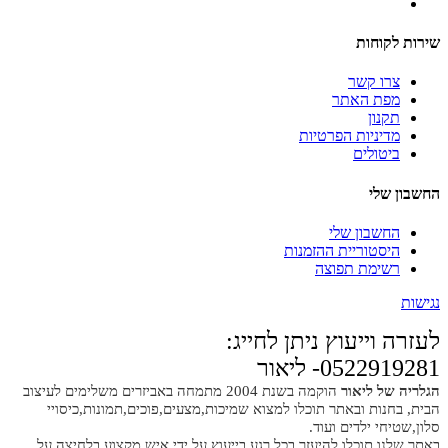
שירות לקוחות
צרו קשר
מפת האתר
תקנון
מדיניות הפרטיות
ביטולים
החשבון שלי
החשבון שלי
היסטוריית ההזמנות
רשימת תפוצה
נגישות
לעזרה וייעוץ ניתן לחייג:
0522919281- ליאור
הגלריה של ליאור
הוקמה בשנת 2004 מתמחה באביזרים משלימים לעיצוב
הבית, בחנות ובאתר תוכלו למצוא שמיכות,מצעים,פוכים,תמונות,כיסויי
סלון,שטיחי ילדים ועוד.
באתר שלנו תוכלו להיעזר בכל רגע בייעוץ על ידי איש מקצוע בלחיצה על