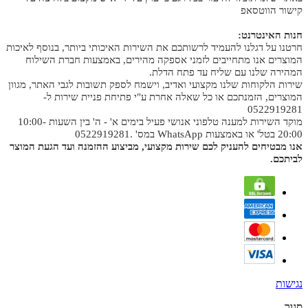
קישור הווטסאפ
חנות האינטרנט:
חרטנו על דגלנו להעמיד לרשותכם את השירות האיכותי ביותר, בנוסף לאיכות
המוצרים אנו מתחייבים לזמני אספקה מהירים, באמצעות חברת השילוח
המהירה שלנו עם שליח עד פתח הדלת.
שירות הלקוחות שלנו מקצועי ואדיב, וישמח לספק תשובות לגבי האתר, מגוון
המוצרים, הזמנתכם או כל שאלה אחרת ע"י פתיחת פניית שירות ל-
0522919281
מוקד השירות למענה טלפוני אנושי פעיל בימים א' - ה' בין השעות 10:00-
20:00 בטל' או באמצעות WhatsApp במס' .0522919281
אנו מבטיחים להעניק לכם שירות מקצועי, מביצוע ההזמנה ועד הגעת המוצר
לביתכם.
נגישות
סגור