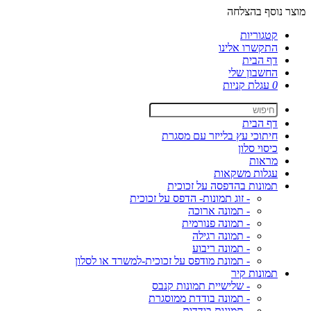
מוצר נוסף בהצלחה
קטגוריות
התקשרו אלינו
דף הבית
החשבון שלי
0
עגלת קניות
דף הבית
חיתוכי עץ בלייזר עם מסגרת
כיסוי סלון
מראות
עגלות משקאות
תמונות בהדפסה על זכוכית
- זוג תמונות- הדפס על זכוכית
- תמונה ארוכה
- תמונה פנורמית
- תמונה רגילה
- תמונה ריבוע
- תמונת מודפס על זכוכית-למשרד או לסלון
תמונות קיר
- שלישיית תמונות קנבס
- תמונה בודדת ממוסגרת
- תמונות בודדות