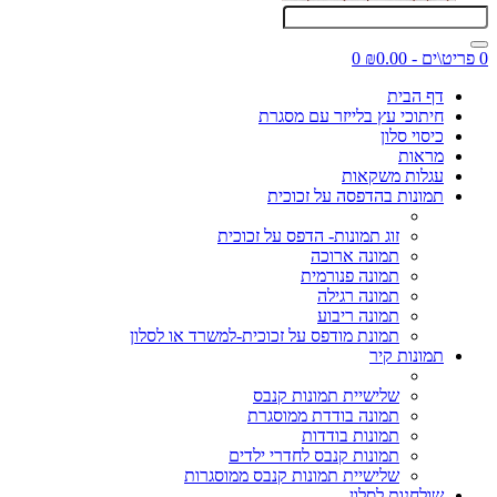
0 פריט\ים - ₪0.00
0
דף הבית
חיתוכי עץ בלייזר עם מסגרת
כיסוי סלון
מראות
עגלות משקאות
תמונות בהדפסה על זכוכית
זוג תמונות- הדפס על זכוכית
תמונה ארוכה
תמונה פנורמית
תמונה רגילה
תמונה ריבוע
תמונת מודפס על זכוכית-למשרד או לסלון
תמונות קיר
שלישיית תמונות קנבס
תמונה בודדת ממוסגרת
תמונות בודדות
תמונות קנבס לחדרי ילדים
שלישיית תמונות קנבס ממוסגרות
שולחנות לסלון