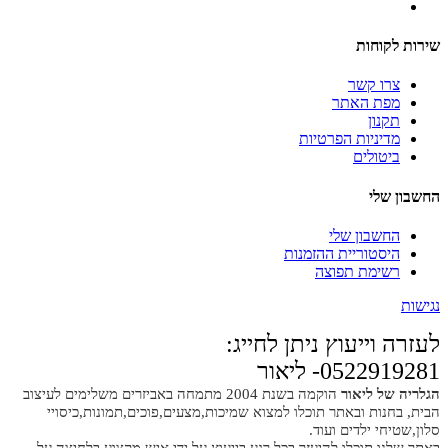
שירות לקוחות
צרו קשר
מפת האתר
תקנון
מדיניות הפרטיות
ביטולים
החשבון שלי
החשבון שלי
היסטוריית ההזמנות
רשימת תפוצה
נגישות
לעזרה וייעוץ ניתן לחייג:
0522919281- ליאור
הגלריה של ליאור
הוקמה בשנת 2004 מתמחה באביזרים משלימים לעיצוב
הבית, בחנות ובאתר תוכלו למצוא שמיכות,מצעים,פוכים,תמונות,כיסויי
סלון,שטיחי ילדים ועוד.
באתר שלנו תוכלו להיעזר בכל רגע בייעוץ על ידי איש מקצוע בלחיצה על