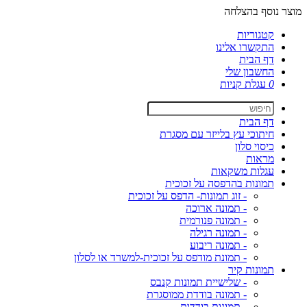
מוצר נוסף בהצלחה
קטגוריות
התקשרו אלינו
דף הבית
החשבון שלי
0
עגלת קניות
דף הבית
חיתוכי עץ בלייזר עם מסגרת
כיסוי סלון
מראות
עגלות משקאות
תמונות בהדפסה על זכוכית
- זוג תמונות- הדפס על זכוכית
- תמונה ארוכה
- תמונה פנורמית
- תמונה רגילה
- תמונה ריבוע
- תמונת מודפס על זכוכית-למשרד או לסלון
תמונות קיר
- שלישיית תמונות קנבס
- תמונה בודדת ממוסגרת
- תמונות בודדות