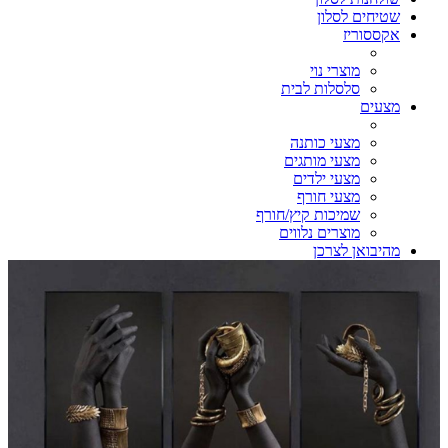
שטיחים לסלון
אקססוריז
מוצרי נוי
סלסלות לבית
מצעים
מצעי כותנה
מצעי מותגים
מצעי ילדים
מצעי חורף
שמיכות קיץ/חורף
מוצרים נלווים
מהיבואן לצרכן