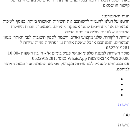
קישור הווטסאפ
חנות האינטרנט:
חרטנו על דגלנו להעמיד לרשותכם את השירות האיכותי ביותר, בנוסף לאיכות
המוצרים אנו מתחייבים לזמני אספקה מהירים, באמצעות חברת השילוח
המהירה שלנו עם שליח עד פתח הדלת.
שירות הלקוחות שלנו מקצועי ואדיב, וישמח לספק תשובות לגבי האתר, מגוון
המוצרים, הזמנתכם או כל שאלה אחרת ע"י פתיחת פניית שירות ל-
0522919281
מוקד השירות למענה טלפוני אנושי פעיל בימים א' - ה' בין השעות 10:00-
20:00 בטל' או באמצעות WhatsApp במס' .0522919281
אנו מבטיחים להעניק לכם שירות מקצועי, מביצוע ההזמנה ועד הגעת המוצר
לביתכם.
נגישות
סגור
נגישות