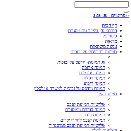
0 פריט\ים - ₪0.00
0
דף הבית
חיתוכי עץ בלייזר עם מסגרת
כיסוי סלון
מראות
עגלות משקאות
תמונות בהדפסה על זכוכית
זוג תמונות- הדפס על זכוכית
תמונה ארוכה
תמונה פנורמית
תמונה רגילה
תמונה ריבוע
תמונת מודפס על זכוכית-למשרד או לסלון
תמונות קיר
שלישיית תמונות קנבס
תמונה בודדת ממוסגרת
תמונות בודדות
תמונות קנבס לחדרי ילדים
שלישיית תמונות קנבס ממוסגרות
שולחנות לסלון