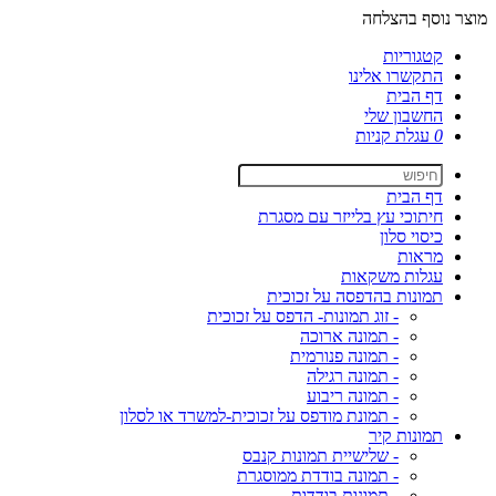
מוצר נוסף בהצלחה
קטגוריות
התקשרו אלינו
דף הבית
החשבון שלי
0
עגלת קניות
דף הבית
חיתוכי עץ בלייזר עם מסגרת
כיסוי סלון
מראות
עגלות משקאות
תמונות בהדפסה על זכוכית
- זוג תמונות- הדפס על זכוכית
- תמונה ארוכה
- תמונה פנורמית
- תמונה רגילה
- תמונה ריבוע
- תמונת מודפס על זכוכית-למשרד או לסלון
תמונות קיר
- שלישיית תמונות קנבס
- תמונה בודדת ממוסגרת
- תמונות בודדות