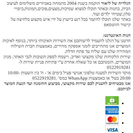
הגלריה של ליאור
הוקמה בשנת 2004 מתמחה באביזרים משלימים לעיצוב
הבית, בחנות ובאתר תוכלו למצוא שמיכות,מצעים,פוכים,תמונות,כיסויי
סלון,שטיחי ילדים ועוד.
באתר שלנו תוכלו להיעזר בכל רגע בייעוץ על ידי איש מקצוע בלחיצה על
קישור הווטסאפ
חנות האינטרנט:
חרטנו על דגלנו להעמיד לרשותכם את השירות האיכותי ביותר, בנוסף לאיכות
המוצרים אנו מתחייבים לזמני אספקה מהירים, באמצעות חברת השילוח
המהירה שלנו עם שליח עד פתח הדלת.
שירות הלקוחות שלנו מקצועי ואדיב, וישמח לספק תשובות לגבי האתר, מגוון
המוצרים, הזמנתכם או כל שאלה אחרת ע"י פתיחת פניית שירות ל-
0522919281
מוקד השירות למענה טלפוני אנושי פעיל בימים א' - ה' בין השעות 10:00-
20:00 בטל' או באמצעות WhatsApp במס' .0522919281
אנו מבטיחים להעניק לכם שירות מקצועי, מביצוע ההזמנה ועד הגעת המוצר
לביתכם.