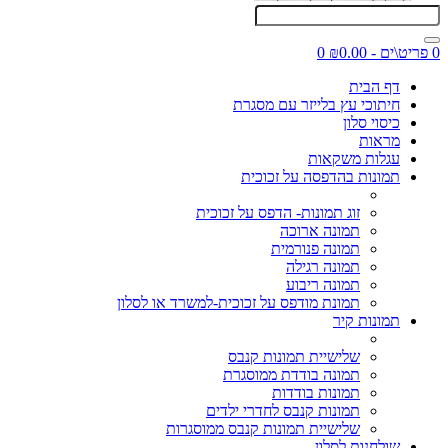
0 פריט\ים - ₪0.00
0
דף הבית
חיתוכי עץ בלייזר עם מסגרת
כיסוי סלון
מראות
עגלות משקאות
תמונות בהדפסה על זכוכית
זוג תמונות- הדפס על זכוכית
תמונה ארוכה
תמונה פנורמית
תמונה רגילה
תמונה ריבוע
תמונת מודפס על זכוכית-למשרד או לסלון
תמונות קיר
שלישיית תמונות קנבס
תמונה בודדת ממוסגרת
תמונות בודדות
תמונות קנבס לחדרי ילדים
שלישיית תמונות קנבס ממוסגרות
שולחנות לסלון