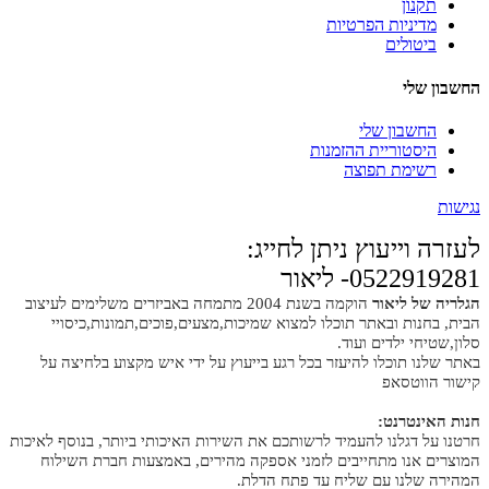
תקנון
מדיניות הפרטיות
ביטולים
החשבון שלי
החשבון שלי
היסטוריית ההזמנות
רשימת תפוצה
נגישות
לעזרה וייעוץ ניתן לחייג:
0522919281- ליאור
הגלריה של ליאור
הוקמה בשנת 2004 מתמחה באביזרים משלימים לעיצוב
הבית, בחנות ובאתר תוכלו למצוא שמיכות,מצעים,פוכים,תמונות,כיסויי
סלון,שטיחי ילדים ועוד.
באתר שלנו תוכלו להיעזר בכל רגע בייעוץ על ידי איש מקצוע בלחיצה על
קישור הווטסאפ
חנות האינטרנט:
חרטנו על דגלנו להעמיד לרשותכם את השירות האיכותי ביותר, בנוסף לאיכות
המוצרים אנו מתחייבים לזמני אספקה מהירים, באמצעות חברת השילוח
המהירה שלנו עם שליח עד פתח הדלת.