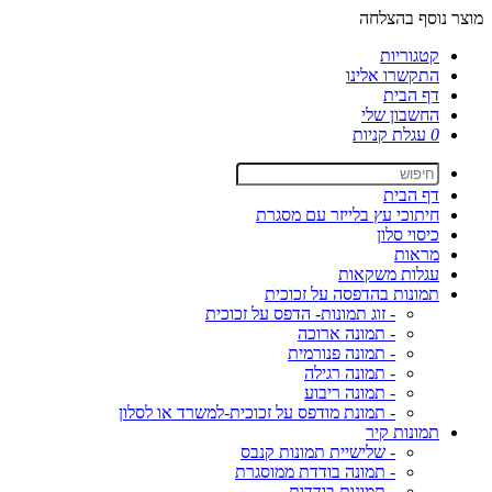
מוצר נוסף בהצלחה
קטגוריות
התקשרו אלינו
דף הבית
החשבון שלי
0
עגלת קניות
דף הבית
חיתוכי עץ בלייזר עם מסגרת
כיסוי סלון
מראות
עגלות משקאות
תמונות בהדפסה על זכוכית
- זוג תמונות- הדפס על זכוכית
- תמונה ארוכה
- תמונה פנורמית
- תמונה רגילה
- תמונה ריבוע
- תמונת מודפס על זכוכית-למשרד או לסלון
תמונות קיר
- שלישיית תמונות קנבס
- תמונה בודדת ממוסגרת
- תמונות בודדות