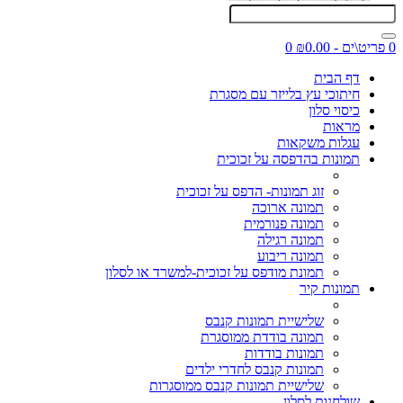
0 פריט\ים - ₪0.00
0
דף הבית
חיתוכי עץ בלייזר עם מסגרת
כיסוי סלון
מראות
עגלות משקאות
תמונות בהדפסה על זכוכית
זוג תמונות- הדפס על זכוכית
תמונה ארוכה
תמונה פנורמית
תמונה רגילה
תמונה ריבוע
תמונת מודפס על זכוכית-למשרד או לסלון
תמונות קיר
שלישיית תמונות קנבס
תמונה בודדת ממוסגרת
תמונות בודדות
תמונות קנבס לחדרי ילדים
שלישיית תמונות קנבס ממוסגרות
שולחנות לסלון