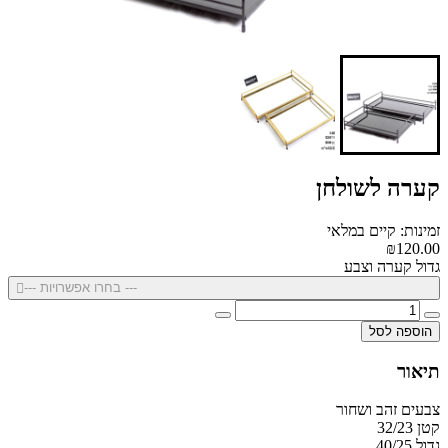
קערה לשולחן
זמינות: קיים במלאי
₪120.00
גדול קערה וצבע
--- בחרו אפשרויות ---
הוספה לסל
תיאור
צבעים זהב ושחור
קטן 32/23
גדול 40/25