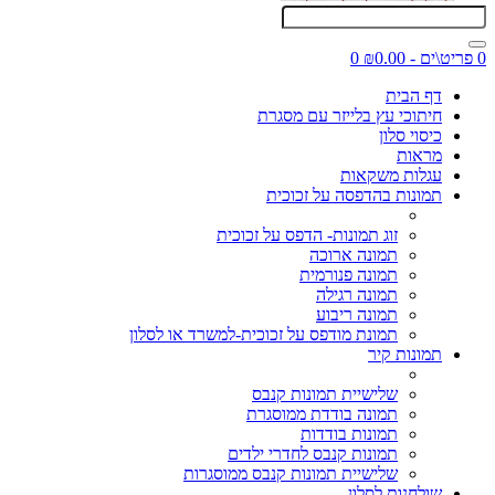
0 פריט\ים - ₪0.00
0
דף הבית
חיתוכי עץ בלייזר עם מסגרת
כיסוי סלון
מראות
עגלות משקאות
תמונות בהדפסה על זכוכית
זוג תמונות- הדפס על זכוכית
תמונה ארוכה
תמונה פנורמית
תמונה רגילה
תמונה ריבוע
תמונת מודפס על זכוכית-למשרד או לסלון
תמונות קיר
שלישיית תמונות קנבס
תמונה בודדת ממוסגרת
תמונות בודדות
תמונות קנבס לחדרי ילדים
שלישיית תמונות קנבס ממוסגרות
שולחנות לסלון