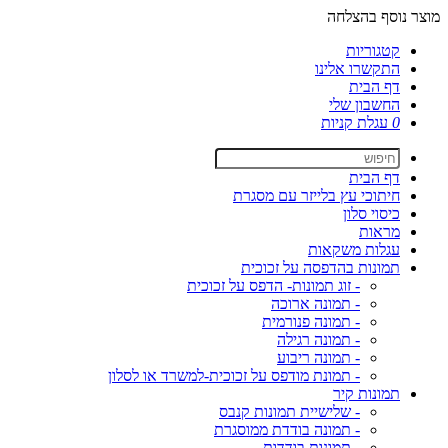
מוצר נוסף בהצלחה
קטגוריות
התקשרו אלינו
דף הבית
החשבון שלי
0
עגלת קניות
דף הבית
חיתוכי עץ בלייזר עם מסגרת
כיסוי סלון
מראות
עגלות משקאות
תמונות בהדפסה על זכוכית
- זוג תמונות- הדפס על זכוכית
- תמונה ארוכה
- תמונה פנורמית
- תמונה רגילה
- תמונה ריבוע
- תמונת מודפס על זכוכית-למשרד או לסלון
תמונות קיר
- שלישיית תמונות קנבס
- תמונה בודדת ממוסגרת
- תמונות בודדות