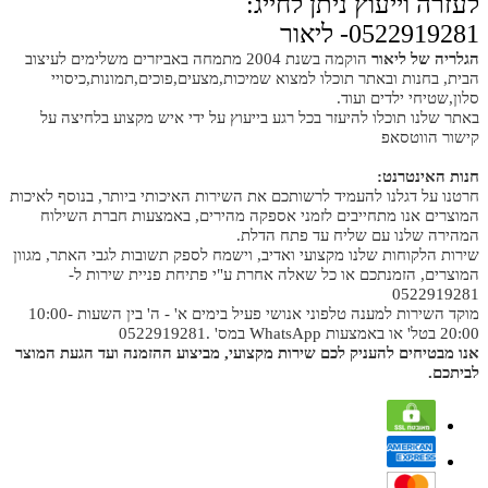
לעזרה וייעוץ ניתן לחייג:
0522919281- ליאור
הגלריה של ליאור
הוקמה בשנת 2004 מתמחה באביזרים משלימים לעיצוב
הבית, בחנות ובאתר תוכלו למצוא שמיכות,מצעים,פוכים,תמונות,כיסויי
סלון,שטיחי ילדים ועוד.
באתר שלנו תוכלו להיעזר בכל רגע בייעוץ על ידי איש מקצוע בלחיצה על
קישור הווטסאפ
חנות האינטרנט:
חרטנו על דגלנו להעמיד לרשותכם את השירות האיכותי ביותר, בנוסף לאיכות
המוצרים אנו מתחייבים לזמני אספקה מהירים, באמצעות חברת השילוח
המהירה שלנו עם שליח עד פתח הדלת.
שירות הלקוחות שלנו מקצועי ואדיב, וישמח לספק תשובות לגבי האתר, מגוון
המוצרים, הזמנתכם או כל שאלה אחרת ע"י פתיחת פניית שירות ל-
0522919281
מוקד השירות למענה טלפוני אנושי פעיל בימים א' - ה' בין השעות 10:00-
20:00 בטל' או באמצעות WhatsApp במס' .0522919281
אנו מבטיחים להעניק לכם שירות מקצועי, מביצוע ההזמנה ועד הגעת המוצר
לביתכם.