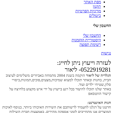
מפת האתר
תקנון
מדיניות הפרטיות
ביטולים
החשבון שלי
החשבון שלי
היסטוריית ההזמנות
רשימת תפוצה
נגישות
לעזרה וייעוץ ניתן לחייג:
0522919281- ליאור
הגלריה של ליאור
הוקמה בשנת 2004 מתמחה באביזרים משלימים לעיצוב
הבית, בחנות ובאתר תוכלו למצוא שמיכות,מצעים,פוכים,תמונות,כיסויי
סלון,שטיחי ילדים ועוד.
באתר שלנו תוכלו להיעזר בכל רגע בייעוץ על ידי איש מקצוע בלחיצה על
קישור הווטסאפ
חנות האינטרנט:
חרטנו על דגלנו להעמיד לרשותכם את השירות האיכותי ביותר, בנוסף לאיכות
המוצרים אנו מתחייבים לזמני אספקה מהירים, באמצעות חברת השילוח