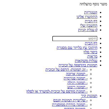
מוצר נוסף בהצלחה
קטגוריות
התקשרו אלינו
דף הבית
החשבון שלי
0
עגלת קניות
דף הבית
חיתוכי עץ בלייזר עם מסגרת
כיסוי סלון
מראות
עגלות משקאות
תמונות בהדפסה על זכוכית
- זוג תמונות- הדפס על זכוכית
- תמונה ארוכה
- תמונה פנורמית
- תמונה רגילה
- תמונה ריבוע
- תמונת מודפס על זכוכית-למשרד או לסלון
תמונות קיר
- שלישיית תמונות קנבס
- תמונה בודדת ממוסגרת
- תמונות בודדות