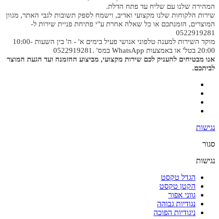
המהירה שלנו עם שליח עד פתח הדלת.
שירות הלקוחות שלנו מקצועי ואדיב, וישמח לספק תשובות לגבי האתר, מגוון
המוצרים, הזמנתכם או כל שאלה אחרת ע"י פתיחת פניית שירות ל-
0522919281
מוקד השירות למענה טלפוני אנושי פעיל בימים א' - ה' בין השעות 10:00-
20:00 בטל' או באמצעות WhatsApp במס' .0522919281
אנו מבטיחים להעניק לכם שירות מקצועי, מביצוע ההזמנה ועד הגעת המוצר
לביתכם.
נגישות
סגור
נגישות
הגדל טקסט
הקטן טקסט
גווני אפור
נגודיות גבוהה
ניגודיות הפוכה