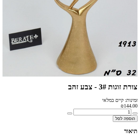
צורת זוגות 3# - צבע זהב
זמינות: קיים במלאי
₪144.00
הוספה לסל
תיאור