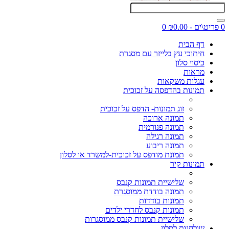
0 פריט\ים - ₪0.00
0
דף הבית
חיתוכי עץ בלייזר עם מסגרת
כיסוי סלון
מראות
עגלות משקאות
תמונות בהדפסה על זכוכית
זוג תמונות- הדפס על זכוכית
תמונה ארוכה
תמונה פנורמית
תמונה רגילה
תמונה ריבוע
תמונת מודפס על זכוכית-למשרד או לסלון
תמונות קיר
שלישיית תמונות קנבס
תמונה בודדת ממוסגרת
תמונות בודדות
תמונות קנבס לחדרי ילדים
שלישיית תמונות קנבס ממוסגרות
שולחנות לסלון