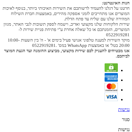
חנות האינטרנט:
חרטנו על דגלנו להעמיד לרשותכם את השירות האיכותי ביותר, בנוסף לאיכות
המוצרים אנו מתחייבים לזמני אספקה מהירים, באמצעות חברת השילוח
המהירה שלנו עם שליח עד פתח הדלת.
שירות הלקוחות שלנו מקצועי ואדיב, וישמח לספק תשובות לגבי האתר, מגוון
המוצרים, הזמנתכם או כל שאלה אחרת ע"י פתיחת פניית שירות ל-
0522919281
מוקד השירות למענה טלפוני אנושי פעיל בימים א' - ה' בין השעות 10:00-
20:00 בטל' או באמצעות WhatsApp במס' .0522919281
אנו מבטיחים להעניק לכם שירות מקצועי, מביצוע ההזמנה ועד הגעת המוצר
לביתכם.
נגישות
סגור
נגישות