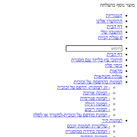
מוצר נוסף בהצלחה
קטגוריות
התקשרו אלינו
דף הבית
החשבון שלי
0
עגלת קניות
דף הבית
חיתוכי עץ בלייזר עם מסגרת
כיסוי סלון
מראות
עגלות משקאות
תמונות בהדפסה על זכוכית
- זוג תמונות- הדפס על זכוכית
- תמונה ארוכה
- תמונה פנורמית
- תמונה רגילה
- תמונה ריבוע
- תמונת מודפס על זכוכית-למשרד או לסלון
תמונות קיר
- שלישיית תמונות קנבס
- תמונה בודדת ממוסגרת
- תמונות בודדות