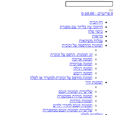
0 פריט\ים - ₪0.00
0
דף הבית
חיתוכי עץ בלייזר עם מסגרת
כיסוי סלון
מראות
עגלות משקאות
תמונות בהדפסה על זכוכית
זוג תמונות- הדפס על זכוכית
תמונה ארוכה
תמונה פנורמית
תמונה רגילה
תמונה ריבוע
תמונת מודפס על זכוכית-למשרד או לסלון
תמונות קיר
שלישיית תמונות קנבס
תמונה בודדת ממוסגרת
תמונות בודדות
תמונות קנבס לחדרי ילדים
שלישיית תמונות קנבס ממוסגרות
שולחנות לסלון