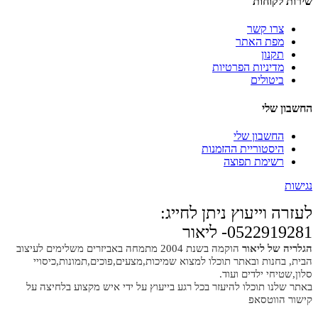
שירות לקוחות
צרו קשר
מפת האתר
תקנון
מדיניות הפרטיות
ביטולים
החשבון שלי
החשבון שלי
היסטוריית ההזמנות
רשימת תפוצה
נגישות
לעזרה וייעוץ ניתן לחייג:
0522919281- ליאור
הגלריה של ליאור
הוקמה בשנת 2004 מתמחה באביזרים משלימים לעיצוב
הבית, בחנות ובאתר תוכלו למצוא שמיכות,מצעים,פוכים,תמונות,כיסויי
סלון,שטיחי ילדים ועוד.
באתר שלנו תוכלו להיעזר בכל רגע בייעוץ על ידי איש מקצוע בלחיצה על
קישור הווטסאפ