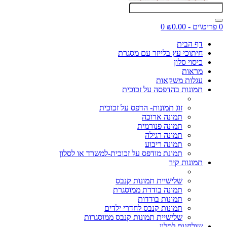
0 פריט\ים - ₪0.00
0
דף הבית
חיתוכי עץ בלייזר עם מסגרת
כיסוי סלון
מראות
עגלות משקאות
תמונות בהדפסה על זכוכית
זוג תמונות- הדפס על זכוכית
תמונה ארוכה
תמונה פנורמית
תמונה רגילה
תמונה ריבוע
תמונת מודפס על זכוכית-למשרד או לסלון
תמונות קיר
שלישיית תמונות קנבס
תמונה בודדת ממוסגרת
תמונות בודדות
תמונות קנבס לחדרי ילדים
שלישיית תמונות קנבס ממוסגרות
שולחנות לסלון