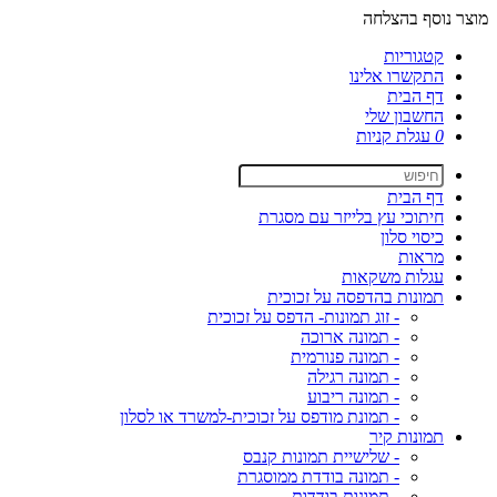
מוצר נוסף בהצלחה
קטגוריות
התקשרו אלינו
דף הבית
החשבון שלי
0
עגלת קניות
דף הבית
חיתוכי עץ בלייזר עם מסגרת
כיסוי סלון
מראות
עגלות משקאות
תמונות בהדפסה על זכוכית
- זוג תמונות- הדפס על זכוכית
- תמונה ארוכה
- תמונה פנורמית
- תמונה רגילה
- תמונה ריבוע
- תמונת מודפס על זכוכית-למשרד או לסלון
תמונות קיר
- שלישיית תמונות קנבס
- תמונה בודדת ממוסגרת
- תמונות בודדות