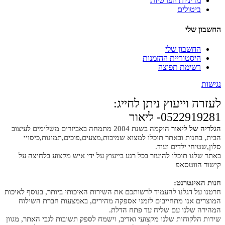
מדיניות הפרטיות
ביטולים
החשבון שלי
החשבון שלי
היסטוריית ההזמנות
רשימת תפוצה
נגישות
לעזרה וייעוץ ניתן לחייג:
0522919281- ליאור
הגלריה של ליאור
הוקמה בשנת 2004 מתמחה באביזרים משלימים לעיצוב
הבית, בחנות ובאתר תוכלו למצוא שמיכות,מצעים,פוכים,תמונות,כיסויי
סלון,שטיחי ילדים ועוד.
באתר שלנו תוכלו להיעזר בכל רגע בייעוץ על ידי איש מקצוע בלחיצה על
קישור הווטסאפ
חנות האינטרנט:
חרטנו על דגלנו להעמיד לרשותכם את השירות האיכותי ביותר, בנוסף לאיכות
המוצרים אנו מתחייבים לזמני אספקה מהירים, באמצעות חברת השילוח
המהירה שלנו עם שליח עד פתח הדלת.
שירות הלקוחות שלנו מקצועי ואדיב, וישמח לספק תשובות לגבי האתר, מגוון