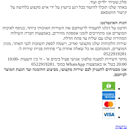
סלון,שטיחי ילדים ועוד.
באתר שלנו תוכלו להיעזר בכל רגע בייעוץ על ידי איש מקצוע בלחיצה על
קישור הווטסאפ
חנות האינטרנט:
חרטנו על דגלנו להעמיד לרשותכם את השירות האיכותי ביותר, בנוסף לאיכות
המוצרים אנו מתחייבים לזמני אספקה מהירים, באמצעות חברת השילוח
המהירה שלנו עם שליח עד פתח הדלת.
שירות הלקוחות שלנו מקצועי ואדיב, וישמח לספק תשובות לגבי האתר, מגוון
המוצרים, הזמנתכם או כל שאלה אחרת ע"י פתיחת פניית שירות ל-
0522919281
מוקד השירות למענה טלפוני אנושי פעיל בימים א' - ה' בין השעות 10:00-
20:00 בטל' או באמצעות WhatsApp במס' .0522919281
אנו מבטיחים להעניק לכם שירות מקצועי, מביצוע ההזמנה ועד הגעת המוצר
לביתכם.
נגישות