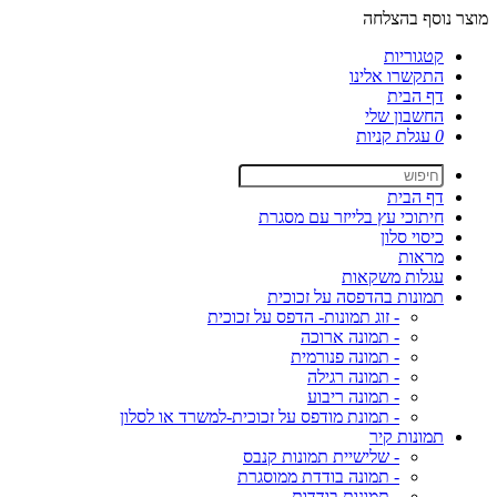
מוצר נוסף בהצלחה
קטגוריות
התקשרו אלינו
דף הבית
החשבון שלי
0
עגלת קניות
דף הבית
חיתוכי עץ בלייזר עם מסגרת
כיסוי סלון
מראות
עגלות משקאות
תמונות בהדפסה על זכוכית
- זוג תמונות- הדפס על זכוכית
- תמונה ארוכה
- תמונה פנורמית
- תמונה רגילה
- תמונה ריבוע
- תמונת מודפס על זכוכית-למשרד או לסלון
תמונות קיר
- שלישיית תמונות קנבס
- תמונה בודדת ממוסגרת
- תמונות בודדות