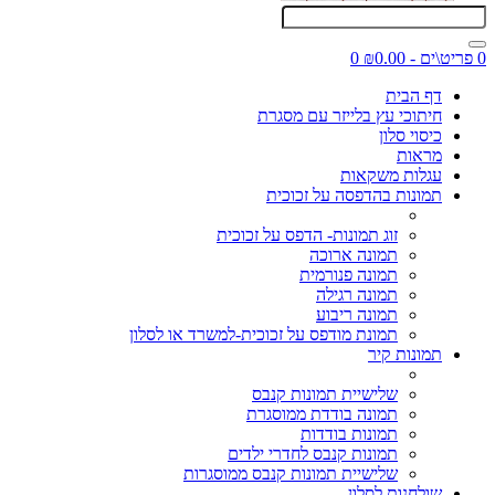
0 פריט\ים - ₪0.00
0
דף הבית
חיתוכי עץ בלייזר עם מסגרת
כיסוי סלון
מראות
עגלות משקאות
תמונות בהדפסה על זכוכית
זוג תמונות- הדפס על זכוכית
תמונה ארוכה
תמונה פנורמית
תמונה רגילה
תמונה ריבוע
תמונת מודפס על זכוכית-למשרד או לסלון
תמונות קיר
שלישיית תמונות קנבס
תמונה בודדת ממוסגרת
תמונות בודדות
תמונות קנבס לחדרי ילדים
שלישיית תמונות קנבס ממוסגרות
שולחנות לסלון