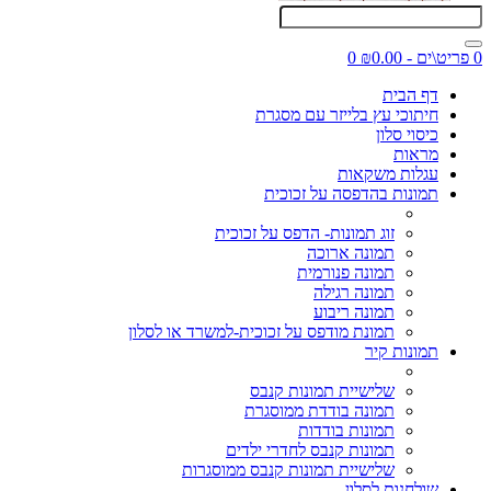
0 פריט\ים - ₪0.00
0
דף הבית
חיתוכי עץ בלייזר עם מסגרת
כיסוי סלון
מראות
עגלות משקאות
תמונות בהדפסה על זכוכית
זוג תמונות- הדפס על זכוכית
תמונה ארוכה
תמונה פנורמית
תמונה רגילה
תמונה ריבוע
תמונת מודפס על זכוכית-למשרד או לסלון
תמונות קיר
שלישיית תמונות קנבס
תמונה בודדת ממוסגרת
תמונות בודדות
תמונות קנבס לחדרי ילדים
שלישיית תמונות קנבס ממוסגרות
שולחנות לסלון