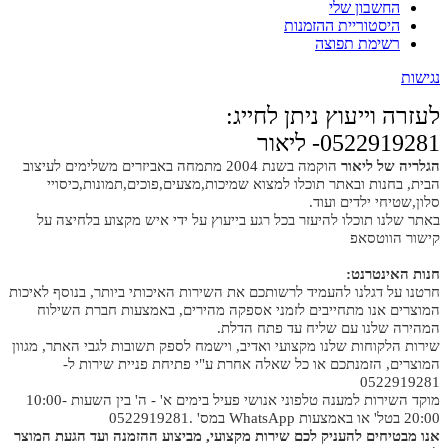
החשבון שלי
היסטוריית ההזמנות
רשימת תפוצה
נגישות
לעזרה וייעוץ ניתן לחייג:
0522919281- ליאור
הגלריה של ליאור
הוקמה בשנת 2004 מתמחה באביזרים משלימים לעיצוב
הבית, בחנות ובאתר תוכלו למצוא שמיכות,מצעים,פוכים,תמונות,כיסויי
סלון,שטיחי ילדים ועוד.
באתר שלנו תוכלו להיעזר בכל רגע בייעוץ על ידי איש מקצוע בלחיצה על
קישור הווטסאפ
חנות האינטרנט:
חרטנו על דגלנו להעמיד לרשותכם את השירות האיכותי ביותר, בנוסף לאיכות
המוצרים אנו מתחייבים לזמני אספקה מהירים, באמצעות חברת השילוח
המהירה שלנו עם שליח עד פתח הדלת.
שירות הלקוחות שלנו מקצועי ואדיב, וישמח לספק תשובות לגבי האתר, מגוון
המוצרים, הזמנתכם או כל שאלה אחרת ע"י פתיחת פניית שירות ל-
0522919281
מוקד השירות למענה טלפוני אנושי פעיל בימים א' - ה' בין השעות 10:00-
20:00 בטל' או באמצעות WhatsApp במס' .0522919281
אנו מבטיחים להעניק לכם שירות מקצועי, מביצוע ההזמנה ועד הגעת המוצר