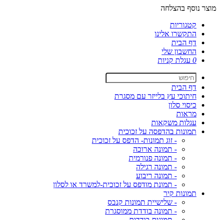
מוצר נוסף בהצלחה
קטגוריות
התקשרו אלינו
דף הבית
החשבון שלי
0
עגלת קניות
דף הבית
חיתוכי עץ בלייזר עם מסגרת
כיסוי סלון
מראות
עגלות משקאות
תמונות בהדפסה על זכוכית
- זוג תמונות- הדפס על זכוכית
- תמונה ארוכה
- תמונה פנורמית
- תמונה רגילה
- תמונה ריבוע
- תמונת מודפס על זכוכית-למשרד או לסלון
תמונות קיר
- שלישיית תמונות קנבס
- תמונה בודדת ממוסגרת
- תמונות בודדות