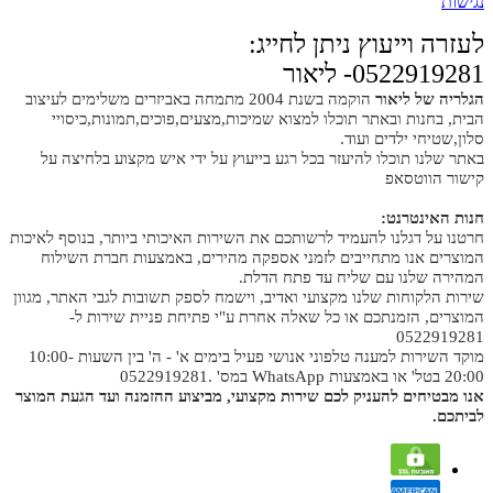
נגישות
לעזרה וייעוץ ניתן לחייג:
0522919281- ליאור
הגלריה של ליאור
הוקמה בשנת 2004 מתמחה באביזרים משלימים לעיצוב
הבית, בחנות ובאתר תוכלו למצוא שמיכות,מצעים,פוכים,תמונות,כיסויי
סלון,שטיחי ילדים ועוד.
באתר שלנו תוכלו להיעזר בכל רגע בייעוץ על ידי איש מקצוע בלחיצה על
קישור הווטסאפ
חנות האינטרנט:
חרטנו על דגלנו להעמיד לרשותכם את השירות האיכותי ביותר, בנוסף לאיכות
המוצרים אנו מתחייבים לזמני אספקה מהירים, באמצעות חברת השילוח
המהירה שלנו עם שליח עד פתח הדלת.
שירות הלקוחות שלנו מקצועי ואדיב, וישמח לספק תשובות לגבי האתר, מגוון
המוצרים, הזמנתכם או כל שאלה אחרת ע"י פתיחת פניית שירות ל-
0522919281
מוקד השירות למענה טלפוני אנושי פעיל בימים א' - ה' בין השעות 10:00-
20:00 בטל' או באמצעות WhatsApp במס' .0522919281
אנו מבטיחים להעניק לכם שירות מקצועי, מביצוע ההזמנה ועד הגעת המוצר
לביתכם.