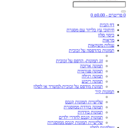
0 פריט\ים - ₪0.00
0
דף הבית
חיתוכי עץ בלייזר עם מסגרת
כיסוי סלון
מראות
עגלות משקאות
תמונות בהדפסה על זכוכית
זוג תמונות- הדפס על זכוכית
תמונה ארוכה
תמונה פנורמית
תמונה רגילה
תמונה ריבוע
תמונת מודפס על זכוכית-למשרד או לסלון
תמונות קיר
שלישיית תמונות קנבס
תמונה בודדת ממוסגרת
תמונות בודדות
תמונות קנבס לחדרי ילדים
שלישיית תמונות קנבס ממוסגרות
שולחנות לסלון