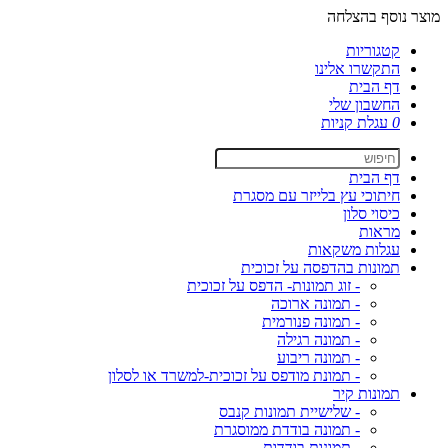
מוצר נוסף בהצלחה
קטגוריות
התקשרו אלינו
דף הבית
החשבון שלי
0
עגלת קניות
דף הבית
חיתוכי עץ בלייזר עם מסגרת
כיסוי סלון
מראות
עגלות משקאות
תמונות בהדפסה על זכוכית
- זוג תמונות- הדפס על זכוכית
- תמונה ארוכה
- תמונה פנורמית
- תמונה רגילה
- תמונה ריבוע
- תמונת מודפס על זכוכית-למשרד או לסלון
תמונות קיר
- שלישיית תמונות קנבס
- תמונה בודדת ממוסגרת
- תמונות בודדות