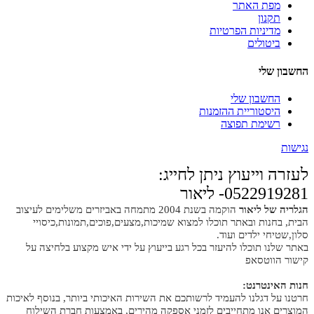
מפת האתר
תקנון
מדיניות הפרטיות
ביטולים
החשבון שלי
החשבון שלי
היסטוריית ההזמנות
רשימת תפוצה
נגישות
לעזרה וייעוץ ניתן לחייג:
0522919281- ליאור
הגלריה של ליאור
הוקמה בשנת 2004 מתמחה באביזרים משלימים לעיצוב
הבית, בחנות ובאתר תוכלו למצוא שמיכות,מצעים,פוכים,תמונות,כיסויי
סלון,שטיחי ילדים ועוד.
באתר שלנו תוכלו להיעזר בכל רגע בייעוץ על ידי איש מקצוע בלחיצה על
קישור הווטסאפ
חנות האינטרנט:
חרטנו על דגלנו להעמיד לרשותכם את השירות האיכותי ביותר, בנוסף לאיכות
המוצרים אנו מתחייבים לזמני אספקה מהירים, באמצעות חברת השילוח