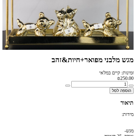
מגש מלבני מפואר+חיות&זהב
זמינות: קיים במלאי
₪250.00
הוספה לסל
תיאור
מידות:
מגש-