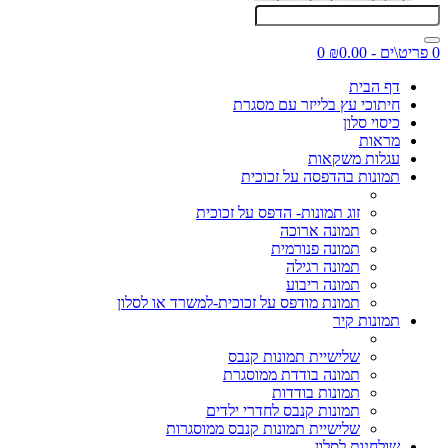
0 פריט\ים - ₪0.00
0
דף הבית
חיתוכי עץ בלייזר עם מסגרת
כיסוי סלון
מראות
עגלות משקאות
תמונות בהדפסה על זכוכית
זוג תמונות- הדפס על זכוכית
תמונה ארוכה
תמונה פנורמית
תמונה רגילה
תמונה ריבוע
תמונת מודפס על זכוכית-למשרד או לסלון
תמונות קיר
שלישיית תמונות קנבס
תמונה בודדת ממוסגרת
תמונות בודדות
תמונות קנבס לחדרי ילדים
שלישיית תמונות קנבס ממוסגרות
שולחנות לסלון