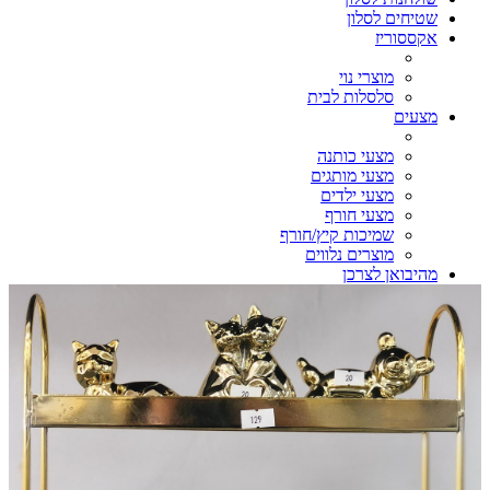
שטיחים לסלון
אקססוריז
מוצרי נוי
סלסלות לבית
מצעים
מצעי כותנה
מצעי מותגים
מצעי ילדים
מצעי חורף
שמיכות קיץ/חורף
מוצרים נלווים
מהיבואן לצרכן