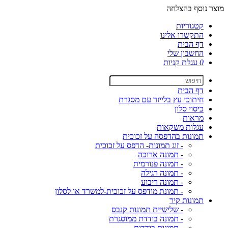
מוצר נוסף בהצלחה
קטגוריות
התקשרו אלינו
דף הבית
החשבון שלי
0
עגלת קניות
דף הבית
חיתוכי עץ בלייזר עם מסגרת
כיסוי סלון
מראות
עגלות משקאות
תמונות בהדפסה על זכוכית
- זוג תמונות- הדפס על זכוכית
- תמונה ארוכה
- תמונה פנורמית
- תמונה רגילה
- תמונה ריבוע
- תמונת מודפס על זכוכית-למשרד או לסלון
תמונות קיר
- שלישיית תמונות קנבס
- תמונה בודדת ממוסגרת
- תמונות בודדות