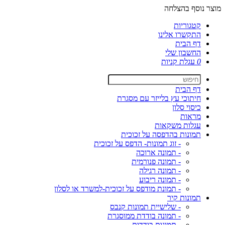
מוצר נוסף בהצלחה
קטגוריות
התקשרו אלינו
דף הבית
החשבון שלי
0
עגלת קניות
דף הבית
חיתוכי עץ בלייזר עם מסגרת
כיסוי סלון
מראות
עגלות משקאות
תמונות בהדפסה על זכוכית
- זוג תמונות- הדפס על זכוכית
- תמונה ארוכה
- תמונה פנורמית
- תמונה רגילה
- תמונה ריבוע
- תמונת מודפס על זכוכית-למשרד או לסלון
תמונות קיר
- שלישיית תמונות קנבס
- תמונה בודדת ממוסגרת
- תמונות בודדות