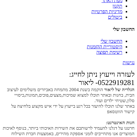
מפת האתר
תקנון
מדיניות הפרטיות
ביטולים
החשבון שלי
החשבון שלי
היסטוריית ההזמנות
רשימת תפוצה
נגישות
לעזרה וייעוץ ניתן לחייג:
0522919281- ליאור
הגלריה של ליאור
הוקמה בשנת 2004 מתמחה באביזרים משלימים לעיצוב
הבית, בחנות ובאתר תוכלו למצוא שמיכות,מצעים,פוכים,תמונות,כיסויי
סלון,שטיחי ילדים ועוד.
באתר שלנו תוכלו להיעזר בכל רגע בייעוץ על ידי איש מקצוע בלחיצה על
קישור הווטסאפ
חנות האינטרנט:
חרטנו על דגלנו להעמיד לרשותכם את השירות האיכותי ביותר, בנוסף לאיכות
המוצרים אנו מתחייבים לזמני אספקה מהירים, באמצעות חברת השילוח