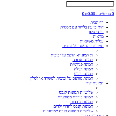
0 פריט\ים - ₪0.00
0
דף הבית
חיתוכי עץ בלייזר עם מסגרת
כיסוי סלון
מראות
עגלות משקאות
תמונות בהדפסה על זכוכית
זוג תמונות- הדפס על זכוכית
תמונה ארוכה
תמונה פנורמית
תמונה רגילה
תמונה ריבוע
תמונת מודפס על זכוכית-למשרד או לסלון
תמונות קיר
שלישיית תמונות קנבס
תמונה בודדת ממוסגרת
תמונות בודדות
תמונות קנבס לחדרי ילדים
שלישיית תמונות קנבס ממוסגרות
שולחנות לסלון