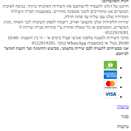
חנות האינטרנט:
חרטנו על דגלנו להעמיד לרשותכם את השירות האיכותי ביותר, בנוסף לאיכות
המוצרים אנו מתחייבים לזמני אספקה מהירים, באמצעות חברת השילוח
המהירה שלנו עם שליח עד פתח הדלת.
שירות הלקוחות שלנו מקצועי ואדיב, וישמח לספק תשובות לגבי האתר, מגוון
המוצרים, הזמנתכם או כל שאלה אחרת ע"י פתיחת פניית שירות ל-
0522919281
מוקד השירות למענה טלפוני אנושי פעיל בימים א' - ה' בין השעות 10:00-
20:00 בטל' או באמצעות WhatsApp במס' .0522919281
אנו מבטיחים להעניק לכם שירות מקצועי, מביצוע ההזמנה ועד הגעת המוצר
לביתכם.
נגישות
סגור
נגישות