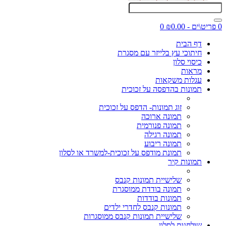
0 פריט\ים - ₪0.00
0
דף הבית
חיתוכי עץ בלייזר עם מסגרת
כיסוי סלון
מראות
עגלות משקאות
תמונות בהדפסה על זכוכית
זוג תמונות- הדפס על זכוכית
תמונה ארוכה
תמונה פנורמית
תמונה רגילה
תמונה ריבוע
תמונת מודפס על זכוכית-למשרד או לסלון
תמונות קיר
שלישיית תמונות קנבס
תמונה בודדת ממוסגרת
תמונות בודדות
תמונות קנבס לחדרי ילדים
שלישיית תמונות קנבס ממוסגרות
שולחנות לסלון