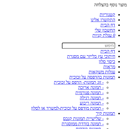
מוצר נוסף בהצלחה
קטגוריות
התקשרו אלינו
דף הבית
החשבון שלי
0
עגלת קניות
דף הבית
חיתוכי עץ בלייזר עם מסגרת
כיסוי סלון
מראות
עגלות משקאות
תמונות בהדפסה על זכוכית
- זוג תמונות- הדפס על זכוכית
- תמונה ארוכה
- תמונה פנורמית
- תמונה רגילה
- תמונה ריבוע
- תמונת מודפס על זכוכית-למשרד או לסלון
תמונות קיר
- שלישיית תמונות קנבס
- תמונה בודדת ממוסגרת
- תמונות בודדות