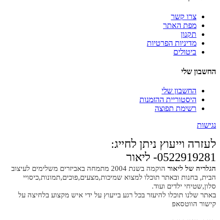
צרו קשר
מפת האתר
תקנון
מדיניות הפרטיות
ביטולים
החשבון שלי
החשבון שלי
היסטוריית ההזמנות
רשימת תפוצה
נגישות
לעזרה וייעוץ ניתן לחייג:
0522919281- ליאור
הגלריה של ליאור
הוקמה בשנת 2004 מתמחה באביזרים משלימים לעיצוב
הבית, בחנות ובאתר תוכלו למצוא שמיכות,מצעים,פוכים,תמונות,כיסויי
סלון,שטיחי ילדים ועוד.
באתר שלנו תוכלו להיעזר בכל רגע בייעוץ על ידי איש מקצוע בלחיצה על
קישור הווטסאפ