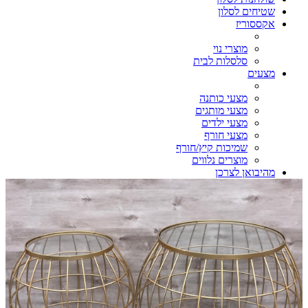
שטיחים לסלון
אקססוריז
מוצרי נוי
סלסלות לבית
מצעים
מצעי כותנה
מצעי מותגים
מצעי ילדים
מצעי חורף
שמיכות קיץ/חורף
מוצרים נלווים
מהיבואן לצרכן