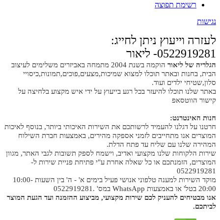
רשימת תפוצה
נגישות
לעזרה וייעוץ ניתן לחייג:
0522919281- ליאור
הגלריה של ליאור
הוקמה בשנת 2004 מתמחה באביזרים משלימים לעיצוב
הבית, בחנות ובאתר תוכלו למצוא שמיכות,מצעים,פוכים,תמונות,כיסויי
סלון,שטיחי ילדים ועוד.
באתר שלנו תוכלו להיעזר בכל רגע בייעוץ על ידי איש מקצוע בלחיצה על
קישור הווטסאפ
חנות האינטרנט:
חרטנו על דגלנו להעמיד לרשותכם את השירות האיכותי ביותר, בנוסף לאיכות
המוצרים אנו מתחייבים לזמני אספקה מהירים, באמצעות חברת השילוח
המהירה שלנו עם שליח עד פתח הדלת.
שירות הלקוחות שלנו מקצועי ואדיב, וישמח לספק תשובות לגבי האתר, מגוון
המוצרים, הזמנתכם או כל שאלה אחרת ע"י פתיחת פניית שירות ל-
0522919281
מוקד השירות למענה טלפוני אנושי פעיל בימים א' - ה' בין השעות 10:00-
20:00 בטל' או באמצעות WhatsApp במס' .0522919281
אנו מבטיחים להעניק לכם שירות מקצועי, מביצוע ההזמנה ועד הגעת המוצר
לביתכם.