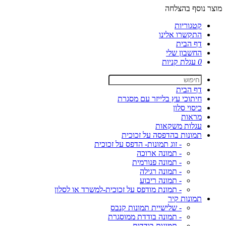
מוצר נוסף בהצלחה
קטגוריות
התקשרו אלינו
דף הבית
החשבון שלי
0
עגלת קניות
דף הבית
חיתוכי עץ בלייזר עם מסגרת
כיסוי סלון
מראות
עגלות משקאות
תמונות בהדפסה על זכוכית
- זוג תמונות- הדפס על זכוכית
- תמונה ארוכה
- תמונה פנורמית
- תמונה רגילה
- תמונה ריבוע
- תמונת מודפס על זכוכית-למשרד או לסלון
תמונות קיר
- שלישיית תמונות קנבס
- תמונה בודדת ממוסגרת
- תמונות בודדות