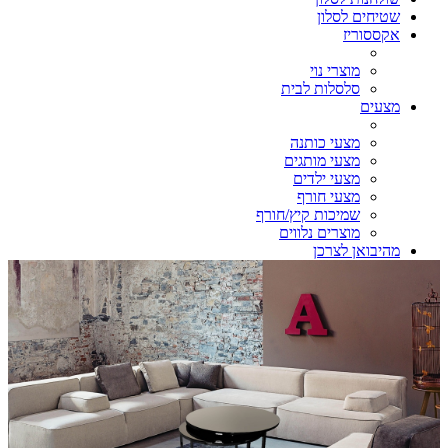
שטיחים לסלון
אקססוריז
מוצרי נוי
סלסלות לבית
מצעים
מצעי כותנה
מצעי מותגים
מצעי ילדים
מצעי חורף
שמיכות קיץ/חורף
מוצרים נלווים
מהיבואן לצרכן