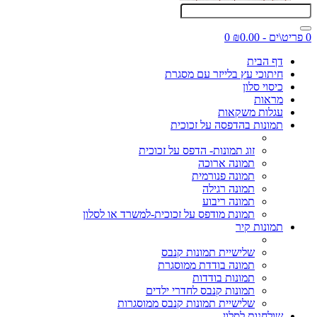
0 פריט\ים - ₪0.00
0
דף הבית
חיתוכי עץ בלייזר עם מסגרת
כיסוי סלון
מראות
עגלות משקאות
תמונות בהדפסה על זכוכית
זוג תמונות- הדפס על זכוכית
תמונה ארוכה
תמונה פנורמית
תמונה רגילה
תמונה ריבוע
תמונת מודפס על זכוכית-למשרד או לסלון
תמונות קיר
שלישיית תמונות קנבס
תמונה בודדת ממוסגרת
תמונות בודדות
תמונות קנבס לחדרי ילדים
שלישיית תמונות קנבס ממוסגרות
שולחנות לסלון