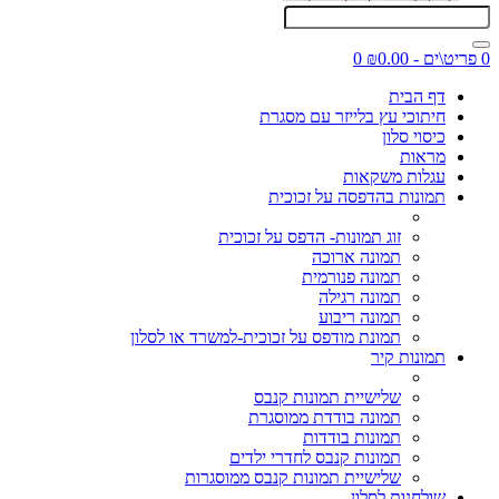
0 פריט\ים - ₪0.00
0
דף הבית
חיתוכי עץ בלייזר עם מסגרת
כיסוי סלון
מראות
עגלות משקאות
תמונות בהדפסה על זכוכית
זוג תמונות- הדפס על זכוכית
תמונה ארוכה
תמונה פנורמית
תמונה רגילה
תמונה ריבוע
תמונת מודפס על זכוכית-למשרד או לסלון
תמונות קיר
שלישיית תמונות קנבס
תמונה בודדת ממוסגרת
תמונות בודדות
תמונות קנבס לחדרי ילדים
שלישיית תמונות קנבס ממוסגרות
שולחנות לסלון