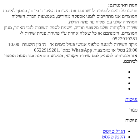
חנות האינטרנט:
חרטנו על דגלנו להעמיד לרשותכם את השירות האיכותי ביותר, בנוסף לאיכות
המוצרים אנו מתחייבים לזמני אספקה מהירים, באמצעות חברת השילוח
המהירה שלנו עם שליח עד פתח הדלת.
שירות הלקוחות שלנו מקצועי ואדיב, וישמח לספק תשובות לגבי האתר, מגוון
המוצרים, הזמנתכם או כל שאלה אחרת ע"י פתיחת פניית שירות ל-
0522919281
מוקד השירות למענה טלפוני אנושי פעיל בימים א' - ה' בין השעות 10:00-
20:00 בטל' או באמצעות WhatsApp במס' .0522919281
אנו מבטיחים להעניק לכם שירות מקצועי, מביצוע ההזמנה ועד הגעת המוצר
לביתכם.
נגישות
סגור
נגישות
הגדל טקסט
הקטן טקסט