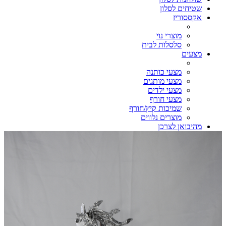
שטיחים לסלון
אקססוריז
מוצרי נוי
סלסלות לבית
מצעים
מצעי כותנה
מצעי מותגים
מצעי ילדים
מצעי חורף
שמיכות קיץ/חורף
מוצרים נלווים
מהיבואן לצרכן