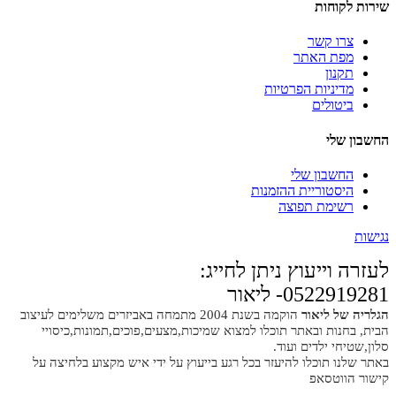
שירות לקוחות
צרו קשר
מפת האתר
תקנון
מדיניות הפרטיות
ביטולים
החשבון שלי
החשבון שלי
היסטוריית ההזמנות
רשימת תפוצה
נגישות
לעזרה וייעוץ ניתן לחייג:
0522919281- ליאור
הגלריה של ליאור
הוקמה בשנת 2004 מתמחה באביזרים משלימים לעיצוב
הבית, בחנות ובאתר תוכלו למצוא שמיכות,מצעים,פוכים,תמונות,כיסויי
סלון,שטיחי ילדים ועוד.
באתר שלנו תוכלו להיעזר בכל רגע בייעוץ על ידי איש מקצוע בלחיצה על
קישור הווטסאפ