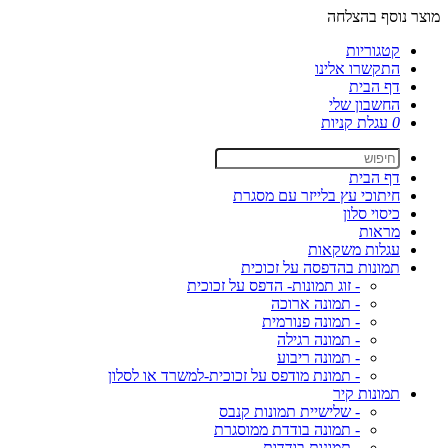
מוצר נוסף בהצלחה
קטגוריות
התקשרו אלינו
דף הבית
החשבון שלי
0
עגלת קניות
דף הבית
חיתוכי עץ בלייזר עם מסגרת
כיסוי סלון
מראות
עגלות משקאות
תמונות בהדפסה על זכוכית
- זוג תמונות- הדפס על זכוכית
- תמונה ארוכה
- תמונה פנורמית
- תמונה רגילה
- תמונה ריבוע
- תמונת מודפס על זכוכית-למשרד או לסלון
תמונות קיר
- שלישיית תמונות קנבס
- תמונה בודדת ממוסגרת
- תמונות בודדות