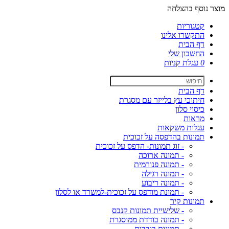
מוצר נוסף בהצלחה
קטגוריות
התקשרו אלינו
דף הבית
החשבון שלי
0
עגלת קניות
דף הבית
חיתוכי עץ בלייזר עם מסגרת
כיסוי סלון
מראות
עגלות משקאות
תמונות בהדפסה על זכוכית
- זוג תמונות- הדפס על זכוכית
- תמונה ארוכה
- תמונה פנורמית
- תמונה רגילה
- תמונה ריבוע
- תמונת מודפס על זכוכית-למשרד או לסלון
תמונות קיר
- שלישיית תמונות קנבס
- תמונה בודדת ממוסגרת
- תמונות בודדות