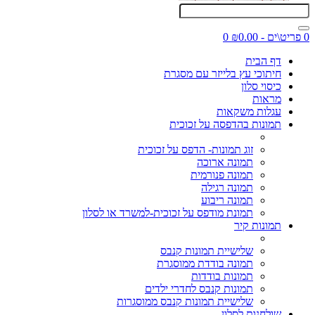
0 פריט\ים - ₪0.00
0
דף הבית
חיתוכי עץ בלייזר עם מסגרת
כיסוי סלון
מראות
עגלות משקאות
תמונות בהדפסה על זכוכית
זוג תמונות- הדפס על זכוכית
תמונה ארוכה
תמונה פנורמית
תמונה רגילה
תמונה ריבוע
תמונת מודפס על זכוכית-למשרד או לסלון
תמונות קיר
שלישיית תמונות קנבס
תמונה בודדת ממוסגרת
תמונות בודדות
תמונות קנבס לחדרי ילדים
שלישיית תמונות קנבס ממוסגרות
שולחנות לסלון