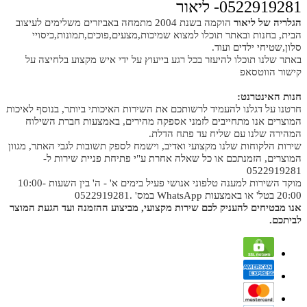
0522919281- ליאור
הגלריה של ליאור
הוקמה בשנת 2004 מתמחה באביזרים משלימים לעיצוב
הבית, בחנות ובאתר תוכלו למצוא שמיכות,מצעים,פוכים,תמונות,כיסויי
סלון,שטיחי ילדים ועוד.
באתר שלנו תוכלו להיעזר בכל רגע בייעוץ על ידי איש מקצוע בלחיצה על
קישור הווטסאפ
חנות האינטרנט:
חרטנו על דגלנו להעמיד לרשותכם את השירות האיכותי ביותר, בנוסף לאיכות
המוצרים אנו מתחייבים לזמני אספקה מהירים, באמצעות חברת השילוח
המהירה שלנו עם שליח עד פתח הדלת.
שירות הלקוחות שלנו מקצועי ואדיב, וישמח לספק תשובות לגבי האתר, מגוון
המוצרים, הזמנתכם או כל שאלה אחרת ע"י פתיחת פניית שירות ל-
0522919281
מוקד השירות למענה טלפוני אנושי פעיל בימים א' - ה' בין השעות 10:00-
20:00 בטל' או באמצעות WhatsApp במס' .0522919281
אנו מבטיחים להעניק לכם שירות מקצועי, מביצוע ההזמנה ועד הגעת המוצר
לביתכם.