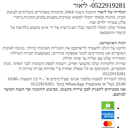
0522919281- ליאור
הגלריה של ליאור
הוקמה בשנת 2004 מתמחה באביזרים משלימים לעיצוב
הבית, בחנות ובאתר תוכלו למצוא שמיכות,מצעים,פוכים,תמונות,כיסויי
סלון,שטיחי ילדים ועוד.
באתר שלנו תוכלו להיעזר בכל רגע בייעוץ על ידי איש מקצוע בלחיצה על
קישור הווטסאפ
חנות האינטרנט:
חרטנו על דגלנו להעמיד לרשותכם את השירות האיכותי ביותר, בנוסף לאיכות
המוצרים אנו מתחייבים לזמני אספקה מהירים, באמצעות חברת השילוח
המהירה שלנו עם שליח עד פתח הדלת.
שירות הלקוחות שלנו מקצועי ואדיב, וישמח לספק תשובות לגבי האתר, מגוון
המוצרים, הזמנתכם או כל שאלה אחרת ע"י פתיחת פניית שירות ל-
0522919281
מוקד השירות למענה טלפוני אנושי פעיל בימים א' - ה' בין השעות 10:00-
20:00 בטל' או באמצעות WhatsApp במס' .0522919281
אנו מבטיחים להעניק לכם שירות מקצועי, מביצוע ההזמנה ועד הגעת המוצר
לביתכם.