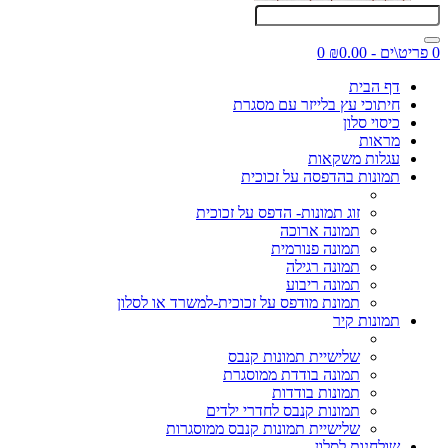
0 פריט\ים - ₪0.00
0
דף הבית
חיתוכי עץ בלייזר עם מסגרת
כיסוי סלון
מראות
עגלות משקאות
תמונות בהדפסה על זכוכית
זוג תמונות- הדפס על זכוכית
תמונה ארוכה
תמונה פנורמית
תמונה רגילה
תמונה ריבוע
תמונת מודפס על זכוכית-למשרד או לסלון
תמונות קיר
שלישיית תמונות קנבס
תמונה בודדת ממוסגרת
תמונות בודדות
תמונות קנבס לחדרי ילדים
שלישיית תמונות קנבס ממוסגרות
שולחנות לסלון