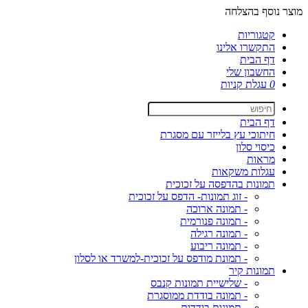
מוצר נוסף בהצלחה
קטגוריות
התקשרו אלינו
דף הבית
החשבון שלי
0
עגלת קניות
דף הבית
חיתוכי עץ בלייזר עם מסגרת
כיסוי סלון
מראות
עגלות משקאות
תמונות בהדפסה על זכוכית
- זוג תמונות- הדפס על זכוכית
- תמונה ארוכה
- תמונה פנורמית
- תמונה רגילה
- תמונה ריבוע
- תמונת מודפס על זכוכית-למשרד או לסלון
תמונות קיר
- שלישיית תמונות קנבס
- תמונה בודדת ממוסגרת
- תמונות בודדות