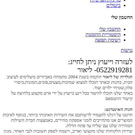
ביטולים
החשבון שלי
החשבון שלי
היסטוריית ההזמנות
רשימת תפוצה
נגישות
לעזרה וייעוץ ניתן לחייג:
0522919281- ליאור
הגלריה של ליאור
הוקמה בשנת 2004 מתמחה באביזרים משלימים לעיצוב
הבית, בחנות ובאתר תוכלו למצוא שמיכות,מצעים,פוכים,תמונות,כיסויי
סלון,שטיחי ילדים ועוד.
באתר שלנו תוכלו להיעזר בכל רגע בייעוץ על ידי איש מקצוע בלחיצה על
קישור הווטסאפ
חנות האינטרנט:
חרטנו על דגלנו להעמיד לרשותכם את השירות האיכותי ביותר, בנוסף לאיכות
המוצרים אנו מתחייבים לזמני אספקה מהירים, באמצעות חברת השילוח
המהירה שלנו עם שליח עד פתח הדלת.
שירות הלקוחות שלנו מקצועי ואדיב, וישמח לספק תשובות לגבי האתר, מגוון