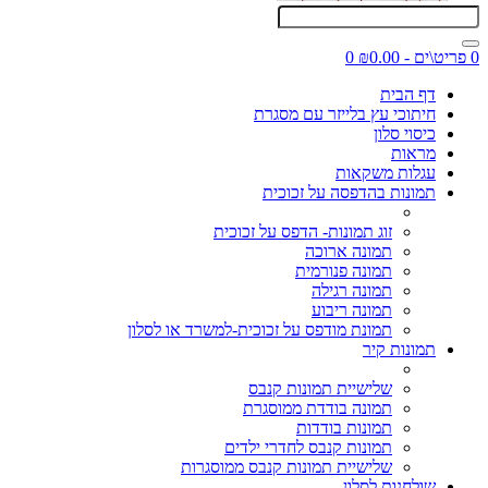
0 פריט\ים - ₪0.00
0
דף הבית
חיתוכי עץ בלייזר עם מסגרת
כיסוי סלון
מראות
עגלות משקאות
תמונות בהדפסה על זכוכית
זוג תמונות- הדפס על זכוכית
תמונה ארוכה
תמונה פנורמית
תמונה רגילה
תמונה ריבוע
תמונת מודפס על זכוכית-למשרד או לסלון
תמונות קיר
שלישיית תמונות קנבס
תמונה בודדת ממוסגרת
תמונות בודדות
תמונות קנבס לחדרי ילדים
שלישיית תמונות קנבס ממוסגרות
שולחנות לסלון