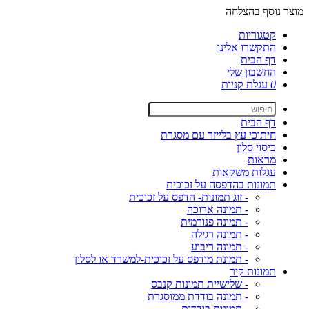
מוצר נוסף בהצלחה
קטגוריות
התקשרו אלינו
דף הבית
החשבון שלי
0
עגלת קניות
דף הבית
חיתוכי עץ בלייזר עם מסגרת
כיסוי סלון
מראות
עגלות משקאות
תמונות בהדפסה על זכוכית
- זוג תמונות- הדפס על זכוכית
- תמונה ארוכה
- תמונה פנורמית
- תמונה רגילה
- תמונה ריבוע
- תמונת מודפס על זכוכית-למשרד או לסלון
תמונות קיר
- שלישיית תמונות קנבס
- תמונה בודדת ממוסגרת
- תמונות בודדות