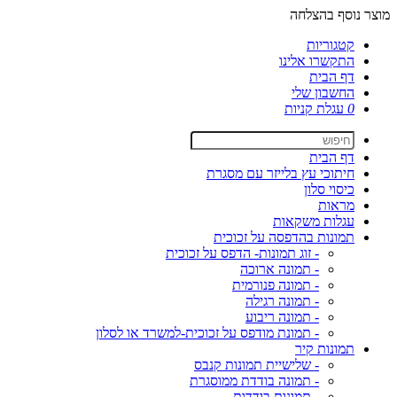
מוצר נוסף בהצלחה
קטגוריות
התקשרו אלינו
דף הבית
החשבון שלי
0
עגלת קניות
דף הבית
חיתוכי עץ בלייזר עם מסגרת
כיסוי סלון
מראות
עגלות משקאות
תמונות בהדפסה על זכוכית
- זוג תמונות- הדפס על זכוכית
- תמונה ארוכה
- תמונה פנורמית
- תמונה רגילה
- תמונה ריבוע
- תמונת מודפס על זכוכית-למשרד או לסלון
תמונות קיר
- שלישיית תמונות קנבס
- תמונה בודדת ממוסגרת
- תמונות בודדות