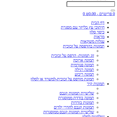
0 פריט\ים - ₪0.00
0
דף הבית
חיתוכי עץ בלייזר עם מסגרת
כיסוי סלון
מראות
עגלות משקאות
תמונות בהדפסה על זכוכית
זוג תמונות- הדפס על זכוכית
תמונה ארוכה
תמונה פנורמית
תמונה רגילה
תמונה ריבוע
תמונת מודפס על זכוכית-למשרד או לסלון
תמונות קיר
שלישיית תמונות קנבס
תמונה בודדת ממוסגרת
תמונות בודדות
תמונות קנבס לחדרי ילדים
שלישיית תמונות קנבס ממוסגרות
שולחנות לסלון