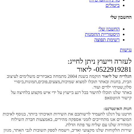
ביטולים
החשבון שלי
החשבון שלי
היסטוריית ההזמנות
רשימת תפוצה
נגישות
לעזרה וייעוץ ניתן לחייג:
0522919281- ליאור
הגלריה של ליאור
הוקמה בשנת 2004 מתמחה באביזרים משלימים לעיצוב
הבית, בחנות ובאתר תוכלו למצוא שמיכות,מצעים,פוכים,תמונות,כיסויי
סלון,שטיחי ילדים ועוד.
באתר שלנו תוכלו להיעזר בכל רגע בייעוץ על ידי איש מקצוע בלחיצה על
קישור הווטסאפ
חנות האינטרנט:
חרטנו על דגלנו להעמיד לרשותכם את השירות האיכותי ביותר, בנוסף לאיכות
המוצרים אנו מתחייבים לזמני אספקה מהירים, באמצעות חברת השילוח
המהירה שלנו עם שליח עד פתח הדלת.
שירות הלקוחות שלנו מקצועי ואדיב, וישמח לספק תשובות לגבי האתר, מגוון