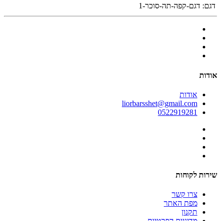
דגם:
דגם-קפה-תה-סוכר-1
אודות
אודות
liorbarsshet@gmail.com
0522919281
שירות לקוחות
צרו קשר
מפת האתר
תקנון
מדיניות הפרטיות