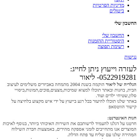
מדיניות הפרטיות
ביטולים
החשבון שלי
החשבון שלי
היסטוריית ההזמנות
רשימת תפוצה
נגישות
לעזרה וייעוץ ניתן לחייג:
0522919281- ליאור
הגלריה של ליאור
הוקמה בשנת 2004 מתמחה באביזרים משלימים לעיצוב
הבית, בחנות ובאתר תוכלו למצוא שמיכות,מצעים,פוכים,תמונות,כיסויי
סלון,שטיחי ילדים ועוד.
באתר שלנו תוכלו להיעזר בכל רגע בייעוץ על ידי איש מקצוע בלחיצה על
קישור הווטסאפ
חנות האינטרנט:
חרטנו על דגלנו להעמיד לרשותכם את השירות האיכותי ביותר, בנוסף לאיכות
המוצרים אנו מתחייבים לזמני אספקה מהירים, באמצעות חברת השילוח
המהירה שלנו עם שליח עד פתח הדלת.