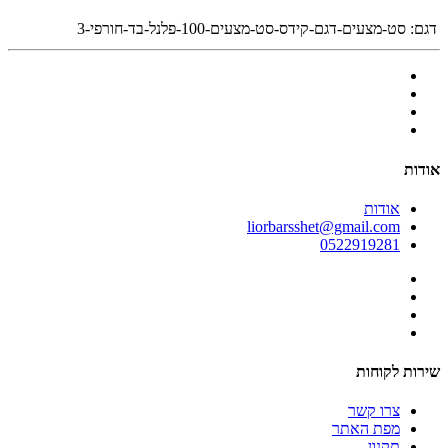
דגם:
סט-מצעים-דגם-קידס-סט-מצעים-100-פלנל-בד-חורפי-3
אודות
אודות
liorbarsshet@gmail.com
0522919281
שירות לקוחות
צרו קשר
מפת האתר
תקנון