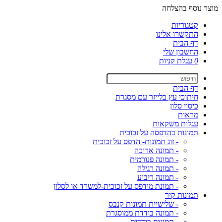
מוצר נוסף בהצלחה
קטגוריות
התקשרו אלינו
דף הבית
החשבון שלי
0
עגלת קניות
דף הבית
חיתוכי עץ בלייזר עם מסגרת
כיסוי סלון
מראות
עגלות משקאות
תמונות בהדפסה על זכוכית
- זוג תמונות- הדפס על זכוכית
- תמונה ארוכה
- תמונה פנורמית
- תמונה רגילה
- תמונה ריבוע
- תמונת מודפס על זכוכית-למשרד או לסלון
תמונות קיר
- שלישיית תמונות קנבס
- תמונה בודדת ממוסגרת
- תמונות בודדות