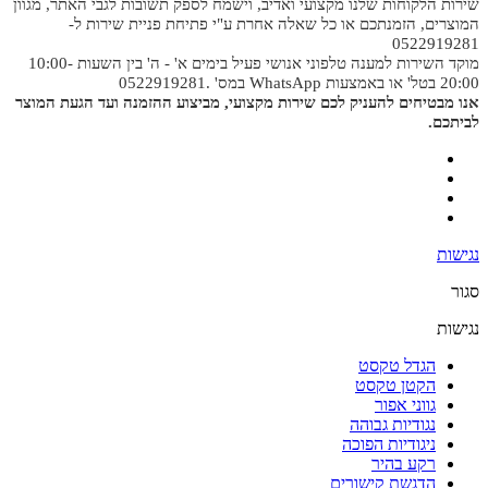
שירות הלקוחות שלנו מקצועי ואדיב, וישמח לספק תשובות לגבי האתר, מגוון
המוצרים, הזמנתכם או כל שאלה אחרת ע"י פתיחת פניית שירות ל-
0522919281
מוקד השירות למענה טלפוני אנושי פעיל בימים א' - ה' בין השעות 10:00-
20:00 בטל' או באמצעות WhatsApp במס' .0522919281
אנו מבטיחים להעניק לכם שירות מקצועי, מביצוע ההזמנה ועד הגעת המוצר
לביתכם.
נגישות
סגור
נגישות
הגדל טקסט
הקטן טקסט
גווני אפור
נגודיות גבוהה
ניגודיות הפוכה
רקע בהיר
הדגשת קישורים