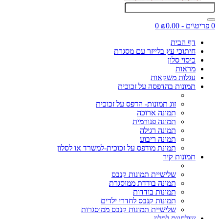
0 פריט\ים - ₪0.00
0
דף הבית
חיתוכי עץ בלייזר עם מסגרת
כיסוי סלון
מראות
עגלות משקאות
תמונות בהדפסה על זכוכית
זוג תמונות- הדפס על זכוכית
תמונה ארוכה
תמונה פנורמית
תמונה רגילה
תמונה ריבוע
תמונת מודפס על זכוכית-למשרד או לסלון
תמונות קיר
שלישיית תמונות קנבס
תמונה בודדת ממוסגרת
תמונות בודדות
תמונות קנבס לחדרי ילדים
שלישיית תמונות קנבס ממוסגרות
שולחנות לסלון