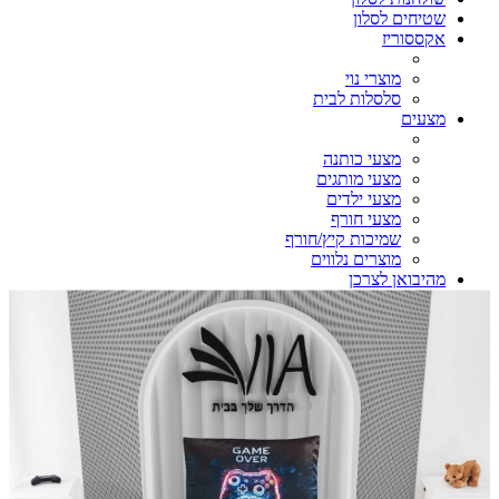
שטיחים לסלון
אקססוריז
מוצרי נוי
סלסלות לבית
מצעים
מצעי כותנה
מצעי מותגים
מצעי ילדים
מצעי חורף
שמיכות קיץ/חורף
מוצרים נלווים
מהיבואן לצרכן