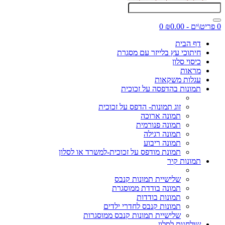
0 פריט\ים - ₪0.00
0
דף הבית
חיתוכי עץ בלייזר עם מסגרת
כיסוי סלון
מראות
עגלות משקאות
תמונות בהדפסה על זכוכית
זוג תמונות- הדפס על זכוכית
תמונה ארוכה
תמונה פנורמית
תמונה רגילה
תמונה ריבוע
תמונת מודפס על זכוכית-למשרד או לסלון
תמונות קיר
שלישיית תמונות קנבס
תמונה בודדת ממוסגרת
תמונות בודדות
תמונות קנבס לחדרי ילדים
שלישיית תמונות קנבס ממוסגרות
שולחנות לסלון