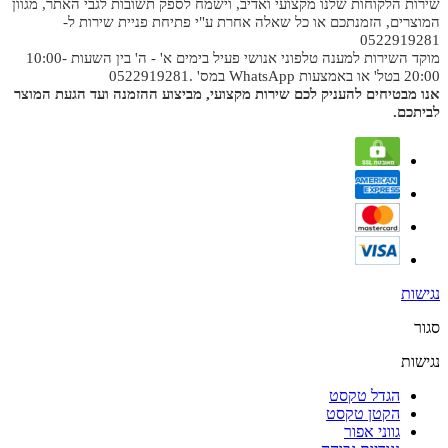
שירות הלקוחות שלנו מקצועי ואדיב, וישמח לספק תשובות לגבי האתר, מגוון
המוצרים, הזמנתכם או כל שאלה אחרת ע"י פתיחת פניית שירות ל-
0522919281
מוקד השירות למענה טלפוני אנושי פעיל בימים א' - ה' בין השעות 10:00-
20:00 בטל' או באמצעות WhatsApp במס' .0522919281
אנו מבטיחים להעניק לכם שירות מקצועי, מביצוע ההזמנה ועד הגעת המוצר
לביתכם.
נגישות
סגור
נגישות
הגדל טקסט
הקטן טקסט
גווני אפור