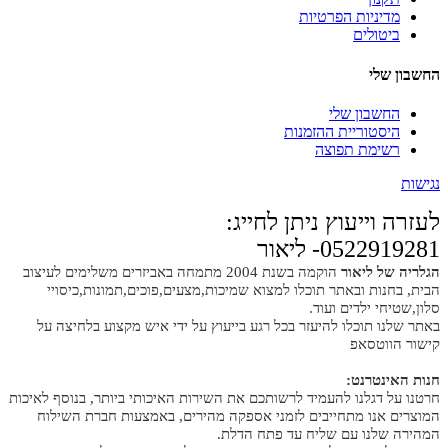
מדיניות הפרטיות
ביטולים
החשבון שלי
החשבון שלי
היסטוריית ההזמנות
רשימת תפוצה
נגישות
לעזרה וייעוץ ניתן לחייג:
0522919281- ליאור
הגלריה של ליאור
הוקמה בשנת 2004 מתמחה באביזרים משלימים לעיצוב
הבית, בחנות ובאתר תוכלו למצוא שמיכות,מצעים,פוכים,תמונות,כיסויי
סלון,שטיחי ילדים ועוד.
באתר שלנו תוכלו להיעזר בכל רגע בייעוץ על ידי איש מקצוע בלחיצה על
קישור הווטסאפ
חנות האינטרנט:
חרטנו על דגלנו להעמיד לרשותכם את השירות האיכותי ביותר, בנוסף לאיכות
המוצרים אנו מתחייבים לזמני אספקה מהירים, באמצעות חברת השילוח
המהירה שלנו עם שליח עד פתח הדלת.