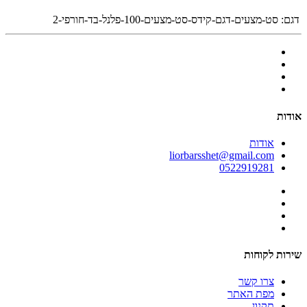
דגם:
סט-מצעים-דגם-קידס-סט-מצעים-100-פלנל-בד-חורפי-2
אודות
אודות
liorbarsshet@gmail.com
0522919281
שירות לקוחות
צרו קשר
מפת האתר
תקנון