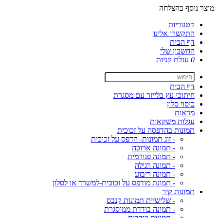
מוצר נוסף בהצלחה
קטגוריות
התקשרו אלינו
דף הבית
החשבון שלי
0
עגלת קניות
דף הבית
חיתוכי עץ בלייזר עם מסגרת
כיסוי סלון
מראות
עגלות משקאות
תמונות בהדפסה על זכוכית
- זוג תמונות- הדפס על זכוכית
- תמונה ארוכה
- תמונה פנורמית
- תמונה רגילה
- תמונה ריבוע
- תמונת מודפס על זכוכית-למשרד או לסלון
תמונות קיר
- שלישיית תמונות קנבס
- תמונה בודדת ממוסגרת
- תמונות בודדות