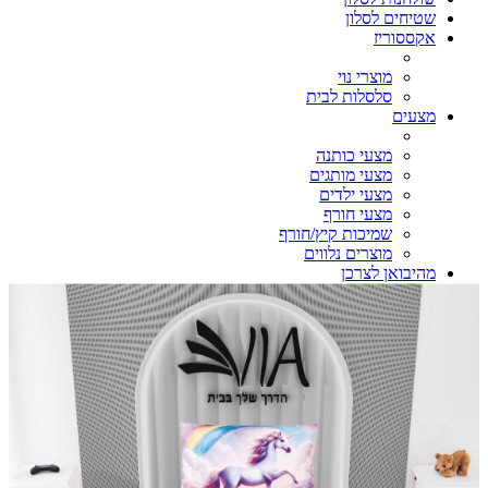
שטיחים לסלון
אקססוריז
מוצרי נוי
סלסלות לבית
מצעים
מצעי כותנה
מצעי מותגים
מצעי ילדים
מצעי חורף
שמיכות קיץ/חורף
מוצרים נלווים
מהיבואן לצרכן