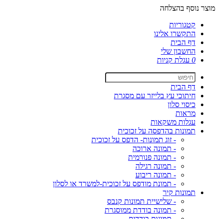
מוצר נוסף בהצלחה
קטגוריות
התקשרו אלינו
דף הבית
החשבון שלי
0
עגלת קניות
דף הבית
חיתוכי עץ בלייזר עם מסגרת
כיסוי סלון
מראות
עגלות משקאות
תמונות בהדפסה על זכוכית
- זוג תמונות- הדפס על זכוכית
- תמונה ארוכה
- תמונה פנורמית
- תמונה רגילה
- תמונה ריבוע
- תמונת מודפס על זכוכית-למשרד או לסלון
תמונות קיר
- שלישיית תמונות קנבס
- תמונה בודדת ממוסגרת
- תמונות בודדות