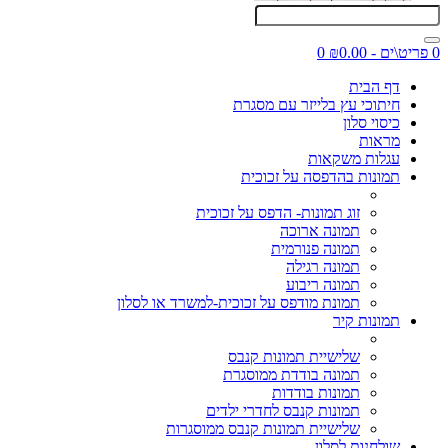
0 פריט\ים - ₪0.00
0
דף הבית
חיתוכי עץ בלייזר עם מסגרת
כיסוי סלון
מראות
עגלות משקאות
תמונות בהדפסה על זכוכית
זוג תמונות- הדפס על זכוכית
תמונה ארוכה
תמונה פנורמית
תמונה רגילה
תמונה ריבוע
תמונת מודפס על זכוכית-למשרד או לסלון
תמונות קיר
שלישיית תמונות קנבס
תמונה בודדת ממוסגרת
תמונות בודדות
תמונות קנבס לחדרי ילדים
שלישיית תמונות קנבס ממוסגרות
שולחנות לסלון