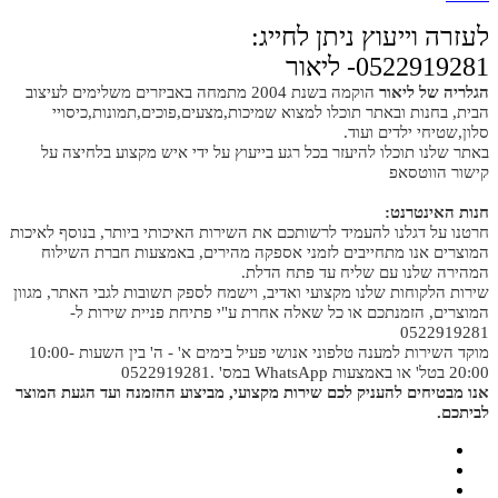
לעזרה וייעוץ ניתן לחייג:
0522919281- ליאור
הגלריה של ליאור
הוקמה בשנת 2004 מתמחה באביזרים משלימים לעיצוב
הבית, בחנות ובאתר תוכלו למצוא שמיכות,מצעים,פוכים,תמונות,כיסויי
סלון,שטיחי ילדים ועוד.
באתר שלנו תוכלו להיעזר בכל רגע בייעוץ על ידי איש מקצוע בלחיצה על
קישור הווטסאפ
חנות האינטרנט:
חרטנו על דגלנו להעמיד לרשותכם את השירות האיכותי ביותר, בנוסף לאיכות
המוצרים אנו מתחייבים לזמני אספקה מהירים, באמצעות חברת השילוח
המהירה שלנו עם שליח עד פתח הדלת.
שירות הלקוחות שלנו מקצועי ואדיב, וישמח לספק תשובות לגבי האתר, מגוון
המוצרים, הזמנתכם או כל שאלה אחרת ע"י פתיחת פניית שירות ל-
0522919281
מוקד השירות למענה טלפוני אנושי פעיל בימים א' - ה' בין השעות 10:00-
20:00 בטל' או באמצעות WhatsApp במס' .0522919281
אנו מבטיחים להעניק לכם שירות מקצועי, מביצוע ההזמנה ועד הגעת המוצר
לביתכם.