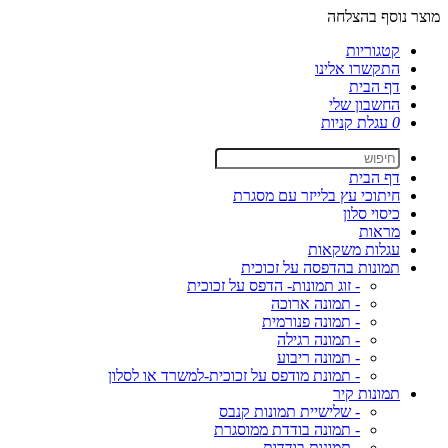
מוצר נוסף בהצלחה
קטגוריות
התקשרו אלינו
דף הבית
החשבון שלי
0
עגלת קניות
דף הבית
חיתוכי עץ בלייזר עם מסגרת
כיסוי סלון
מראות
עגלות משקאות
תמונות בהדפסה על זכוכית
- זוג תמונות- הדפס על זכוכית
- תמונה ארוכה
- תמונה פנורמית
- תמונה רגילה
- תמונה ריבוע
- תמונת מודפס על זכוכית-למשרד או לסלון
תמונות קיר
- שלישיית תמונות קנבס
- תמונה בודדת ממוסגרת
- תמונות בודדות