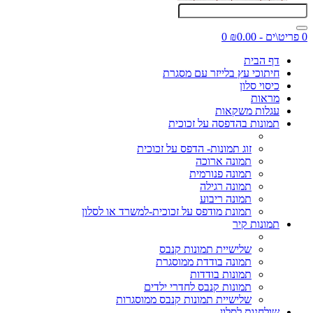
0 פריט\ים - ₪0.00
0
דף הבית
חיתוכי עץ בלייזר עם מסגרת
כיסוי סלון
מראות
עגלות משקאות
תמונות בהדפסה על זכוכית
זוג תמונות- הדפס על זכוכית
תמונה ארוכה
תמונה פנורמית
תמונה רגילה
תמונה ריבוע
תמונת מודפס על זכוכית-למשרד או לסלון
תמונות קיר
שלישיית תמונות קנבס
תמונה בודדת ממוסגרת
תמונות בודדות
תמונות קנבס לחדרי ילדים
שלישיית תמונות קנבס ממוסגרות
שולחנות לסלון