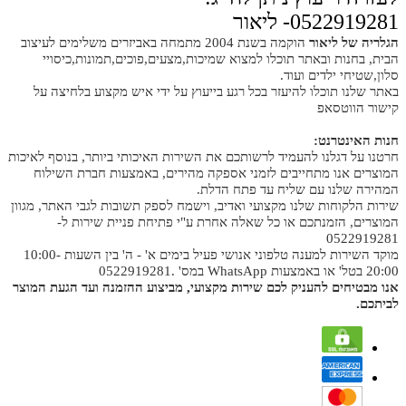
0522919281- ליאור
הגלריה של ליאור
הוקמה בשנת 2004 מתמחה באביזרים משלימים לעיצוב
הבית, בחנות ובאתר תוכלו למצוא שמיכות,מצעים,פוכים,תמונות,כיסויי
סלון,שטיחי ילדים ועוד.
באתר שלנו תוכלו להיעזר בכל רגע בייעוץ על ידי איש מקצוע בלחיצה על
קישור הווטסאפ
חנות האינטרנט:
חרטנו על דגלנו להעמיד לרשותכם את השירות האיכותי ביותר, בנוסף לאיכות
המוצרים אנו מתחייבים לזמני אספקה מהירים, באמצעות חברת השילוח
המהירה שלנו עם שליח עד פתח הדלת.
שירות הלקוחות שלנו מקצועי ואדיב, וישמח לספק תשובות לגבי האתר, מגוון
המוצרים, הזמנתכם או כל שאלה אחרת ע"י פתיחת פניית שירות ל-
0522919281
מוקד השירות למענה טלפוני אנושי פעיל בימים א' - ה' בין השעות 10:00-
20:00 בטל' או באמצעות WhatsApp במס' .0522919281
אנו מבטיחים להעניק לכם שירות מקצועי, מביצוע ההזמנה ועד הגעת המוצר
לביתכם.