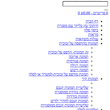
0 פריט\ים - ₪0.00
0
דף הבית
חיתוכי עץ בלייזר עם מסגרת
כיסוי סלון
מראות
עגלות משקאות
תמונות בהדפסה על זכוכית
זוג תמונות- הדפס על זכוכית
תמונה ארוכה
תמונה פנורמית
תמונה רגילה
תמונה ריבוע
תמונת מודפס על זכוכית-למשרד או לסלון
תמונות קיר
שלישיית תמונות קנבס
תמונה בודדת ממוסגרת
תמונות בודדות
תמונות קנבס לחדרי ילדים
שלישיית תמונות קנבס ממוסגרות
שולחנות לסלון