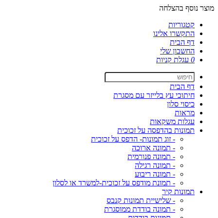
מוצר נוסף בהצלחה
קטגוריות
התקשרו אלינו
דף הבית
החשבון שלי
0
עגלת קניות
דף הבית
חיתוכי עץ בלייזר עם מסגרת
כיסוי סלון
מראות
עגלות משקאות
תמונות בהדפסה על זכוכית
- זוג תמונות- הדפס על זכוכית
- תמונה ארוכה
- תמונה פנורמית
- תמונה רגילה
- תמונה ריבוע
- תמונת מודפס על זכוכית-למשרד או לסלון
תמונות קיר
- שלישיית תמונות קנבס
- תמונה בודדת ממוסגרת
- תמונות בודדות