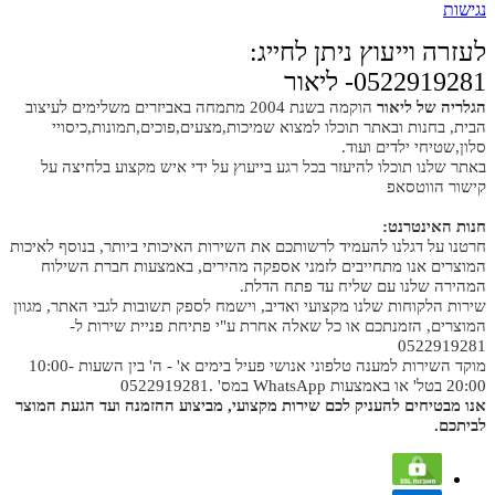
נגישות
לעזרה וייעוץ ניתן לחייג:
0522919281- ליאור
הגלריה של ליאור
הוקמה בשנת 2004 מתמחה באביזרים משלימים לעיצוב
הבית, בחנות ובאתר תוכלו למצוא שמיכות,מצעים,פוכים,תמונות,כיסויי
סלון,שטיחי ילדים ועוד.
באתר שלנו תוכלו להיעזר בכל רגע בייעוץ על ידי איש מקצוע בלחיצה על
קישור הווטסאפ
חנות האינטרנט:
חרטנו על דגלנו להעמיד לרשותכם את השירות האיכותי ביותר, בנוסף לאיכות
המוצרים אנו מתחייבים לזמני אספקה מהירים, באמצעות חברת השילוח
המהירה שלנו עם שליח עד פתח הדלת.
שירות הלקוחות שלנו מקצועי ואדיב, וישמח לספק תשובות לגבי האתר, מגוון
המוצרים, הזמנתכם או כל שאלה אחרת ע"י פתיחת פניית שירות ל-
0522919281
מוקד השירות למענה טלפוני אנושי פעיל בימים א' - ה' בין השעות 10:00-
20:00 בטל' או באמצעות WhatsApp במס' .0522919281
אנו מבטיחים להעניק לכם שירות מקצועי, מביצוע ההזמנה ועד הגעת המוצר
לביתכם.