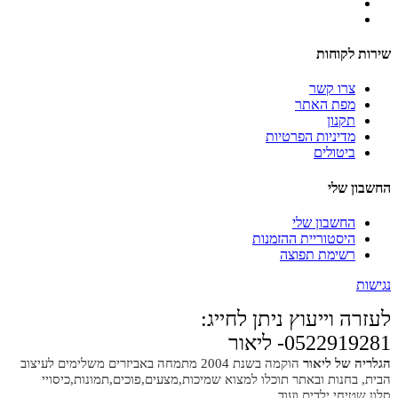
שירות לקוחות
צרו קשר
מפת האתר
תקנון
מדיניות הפרטיות
ביטולים
החשבון שלי
החשבון שלי
היסטוריית ההזמנות
רשימת תפוצה
נגישות
לעזרה וייעוץ ניתן לחייג:
0522919281- ליאור
הגלריה של ליאור
הוקמה בשנת 2004 מתמחה באביזרים משלימים לעיצוב
הבית, בחנות ובאתר תוכלו למצוא שמיכות,מצעים,פוכים,תמונות,כיסויי
סלון,שטיחי ילדים ועוד.