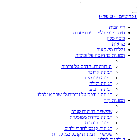
0 פריט\ים - ₪0.00
0
דף הבית
חיתוכי עץ בלייזר עם מסגרת
כיסוי סלון
מראות
עגלות משקאות
תמונות בהדפסה על זכוכית
זוג תמונות- הדפס על זכוכית
תמונה ארוכה
תמונה פנורמית
תמונה רגילה
תמונה ריבוע
תמונת מודפס על זכוכית-למשרד או לסלון
תמונות קיר
שלישיית תמונות קנבס
תמונה בודדת ממוסגרת
תמונות בודדות
תמונות קנבס לחדרי ילדים
שלישיית תמונות קנבס ממוסגרות
שולחנות לסלון