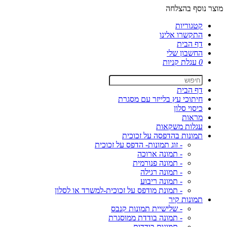
מוצר נוסף בהצלחה
קטגוריות
התקשרו אלינו
דף הבית
החשבון שלי
0
עגלת קניות
דף הבית
חיתוכי עץ בלייזר עם מסגרת
כיסוי סלון
מראות
עגלות משקאות
תמונות בהדפסה על זכוכית
- זוג תמונות- הדפס על זכוכית
- תמונה ארוכה
- תמונה פנורמית
- תמונה רגילה
- תמונה ריבוע
- תמונת מודפס על זכוכית-למשרד או לסלון
תמונות קיר
- שלישיית תמונות קנבס
- תמונה בודדת ממוסגרת
- תמונות בודדות