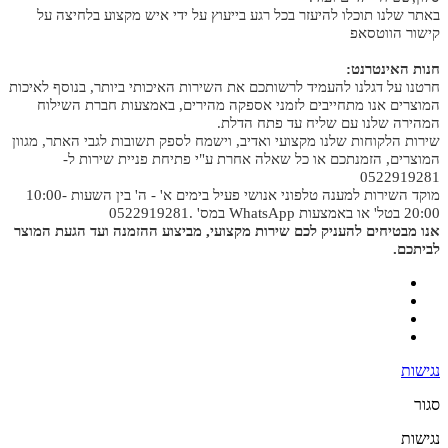
באתר שלנו תוכלו להיעזר בכל רגע בייעוץ על ידי איש מקצוע בלחיצה על
קישור הווטסאפ
חנות האינטרנט:
חרטנו על דגלנו להעמיד לרשותכם את השירות האיכותי ביותר, בנוסף לאיכות
המוצרים אנו מתחייבים לזמני אספקה מהירים, באמצעות חברת השילוח
המהירה שלנו עם שליח עד פתח הדלת.
שירות הלקוחות שלנו מקצועי ואדיב, וישמח לספק תשובות לגבי האתר, מגוון
המוצרים, הזמנתכם או כל שאלה אחרת ע"י פתיחת פניית שירות ל-
0522919281
מוקד השירות למענה טלפוני אנושי פעיל בימים א' - ה' בין השעות 10:00-
20:00 בטל' או באמצעות WhatsApp במס' .0522919281
אנו מבטיחים להעניק לכם שירות מקצועי, מביצוע ההזמנה ועד הגעת המוצר
לביתכם.
נגישות
סגור
נגישות