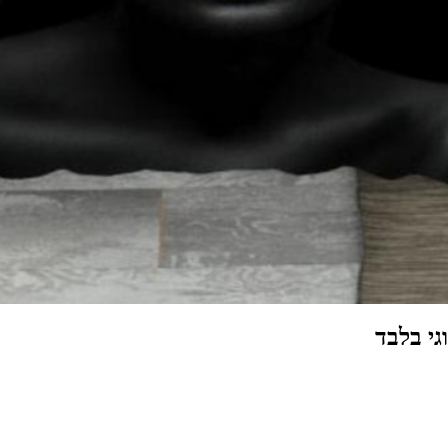
גי בלבד