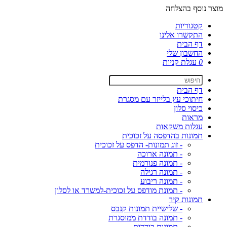
מוצר נוסף בהצלחה
קטגוריות
התקשרו אלינו
דף הבית
החשבון שלי
0
עגלת קניות
דף הבית
חיתוכי עץ בלייזר עם מסגרת
כיסוי סלון
מראות
עגלות משקאות
תמונות בהדפסה על זכוכית
- זוג תמונות- הדפס על זכוכית
- תמונה ארוכה
- תמונה פנורמית
- תמונה רגילה
- תמונה ריבוע
- תמונת מודפס על זכוכית-למשרד או לסלון
תמונות קיר
- שלישיית תמונות קנבס
- תמונה בודדת ממוסגרת
- תמונות בודדות