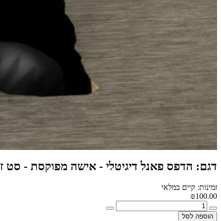
דגם: הדפס פאנל דיגיטלי - אישה מפוקסת - סט זו
זמינות: קיים במלאי
₪100.00
הוספה לסל