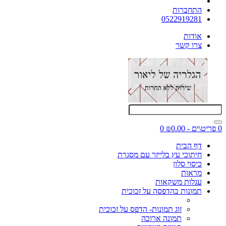
התחברות
0522919281
אודות
צרו קשר
0 פריט\ים - ₪0.00
0
דף הבית
חיתוכי עץ בלייזר עם מסגרת
כיסוי סלון
מראות
עגלות משקאות
תמונות בהדפסה על זכוכית
זוג תמונות- הדפס על זכוכית
תמונה ארוכה