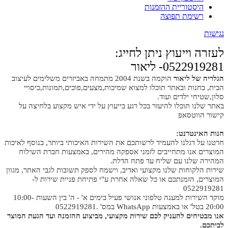
היסטוריית ההזמנות
רשימת תפוצה
נגישות
לעזרה וייעוץ ניתן לחייג:
0522919281- ליאור
הגלריה של ליאור
הוקמה בשנת 2004 מתמחה באביזרים משלימים לעיצוב
הבית, בחנות ובאתר תוכלו למצוא שמיכות,מצעים,פוכים,תמונות,כיסויי
סלון,שטיחי ילדים ועוד.
באתר שלנו תוכלו להיעזר בכל רגע בייעוץ על ידי איש מקצוע בלחיצה על
קישור הווטסאפ
חנות האינטרנט:
חרטנו על דגלנו להעמיד לרשותכם את השירות האיכותי ביותר, בנוסף לאיכות
המוצרים אנו מתחייבים לזמני אספקה מהירים, באמצעות חברת השילוח
המהירה שלנו עם שליח עד פתח הדלת.
שירות הלקוחות שלנו מקצועי ואדיב, וישמח לספק תשובות לגבי האתר, מגוון
המוצרים, הזמנתכם או כל שאלה אחרת ע"י פתיחת פניית שירות ל-
0522919281
מוקד השירות למענה טלפוני אנושי פעיל בימים א' - ה' בין השעות 10:00-
20:00 בטל' או באמצעות WhatsApp במס' .0522919281
אנו מבטיחים להעניק לכם שירות מקצועי, מביצוע ההזמנה ועד הגעת המוצר
לביתכם.