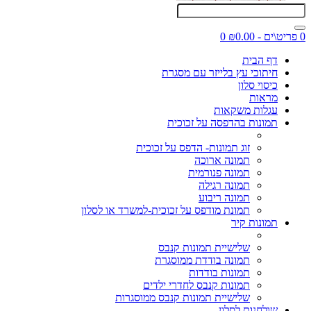
0 פריט\ים - ₪0.00
0
דף הבית
חיתוכי עץ בלייזר עם מסגרת
כיסוי סלון
מראות
עגלות משקאות
תמונות בהדפסה על זכוכית
זוג תמונות- הדפס על זכוכית
תמונה ארוכה
תמונה פנורמית
תמונה רגילה
תמונה ריבוע
תמונת מודפס על זכוכית-למשרד או לסלון
תמונות קיר
שלישיית תמונות קנבס
תמונה בודדת ממוסגרת
תמונות בודדות
תמונות קנבס לחדרי ילדים
שלישיית תמונות קנבס ממוסגרות
שולחנות לסלון