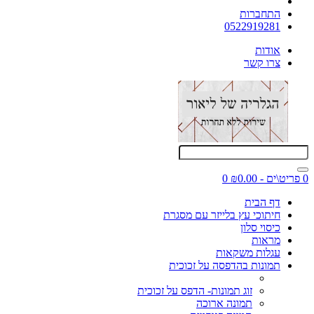
התחברות
0522919281
אודות
צרו קשר
0 פריט\ים - ₪0.00
0
דף הבית
חיתוכי עץ בלייזר עם מסגרת
כיסוי סלון
מראות
עגלות משקאות
תמונות בהדפסה על זכוכית
זוג תמונות- הדפס על זכוכית
תמונה ארוכה