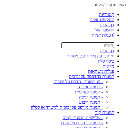
מוצר נוסף בהצלחה
קטגוריות
התקשרו אלינו
דף הבית
החשבון שלי
0
עגלת קניות
דף הבית
חיתוכי עץ בלייזר עם מסגרת
כיסוי סלון
מראות
עגלות משקאות
תמונות בהדפסה על זכוכית
- זוג תמונות- הדפס על זכוכית
- תמונה ארוכה
- תמונה פנורמית
- תמונה רגילה
- תמונה ריבוע
- תמונת מודפס על זכוכית-למשרד או לסלון
תמונות קיר
- שלישיית תמונות קנבס
- תמונה בודדת ממוסגרת
- תמונות בודדות