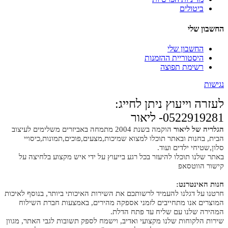
ביטולים
החשבון שלי
החשבון שלי
היסטוריית ההזמנות
רשימת תפוצה
נגישות
לעזרה וייעוץ ניתן לחייג:
0522919281- ליאור
הגלריה של ליאור
הוקמה בשנת 2004 מתמחה באביזרים משלימים לעיצוב
הבית, בחנות ובאתר תוכלו למצוא שמיכות,מצעים,פוכים,תמונות,כיסויי
סלון,שטיחי ילדים ועוד.
באתר שלנו תוכלו להיעזר בכל רגע בייעוץ על ידי איש מקצוע בלחיצה על
קישור הווטסאפ
חנות האינטרנט:
חרטנו על דגלנו להעמיד לרשותכם את השירות האיכותי ביותר, בנוסף לאיכות
המוצרים אנו מתחייבים לזמני אספקה מהירים, באמצעות חברת השילוח
המהירה שלנו עם שליח עד פתח הדלת.
שירות הלקוחות שלנו מקצועי ואדיב, וישמח לספק תשובות לגבי האתר, מגוון