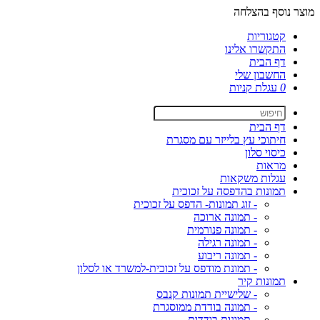
מוצר נוסף בהצלחה
קטגוריות
התקשרו אלינו
דף הבית
החשבון שלי
0
עגלת קניות
דף הבית
חיתוכי עץ בלייזר עם מסגרת
כיסוי סלון
מראות
עגלות משקאות
תמונות בהדפסה על זכוכית
- זוג תמונות- הדפס על זכוכית
- תמונה ארוכה
- תמונה פנורמית
- תמונה רגילה
- תמונה ריבוע
- תמונת מודפס על זכוכית-למשרד או לסלון
תמונות קיר
- שלישיית תמונות קנבס
- תמונה בודדת ממוסגרת
- תמונות בודדות