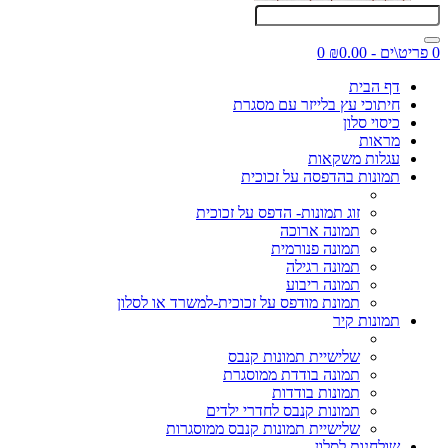
0 פריט\ים - ₪0.00
0
דף הבית
חיתוכי עץ בלייזר עם מסגרת
כיסוי סלון
מראות
עגלות משקאות
תמונות בהדפסה על זכוכית
זוג תמונות- הדפס על זכוכית
תמונה ארוכה
תמונה פנורמית
תמונה רגילה
תמונה ריבוע
תמונת מודפס על זכוכית-למשרד או לסלון
תמונות קיר
שלישיית תמונות קנבס
תמונה בודדת ממוסגרת
תמונות בודדות
תמונות קנבס לחדרי ילדים
שלישיית תמונות קנבס ממוסגרות
שולחנות לסלון