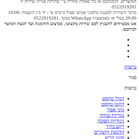
המוצרים, הזמנתכם או כל שאלה אחרת ע"י פתיחת פניית שירות ל-
0522919281
מוקד השירות למענה טלפוני אנושי פעיל בימים א' - ה' בין השעות 10:00-
20:00 בטל' או באמצעות WhatsApp במס' .0522919281
אנו מבטיחים להעניק לכם שירות מקצועי, מביצוע ההזמנה ועד הגעת המוצר
לביתכם.
נגישות
סגור
נגישות
הגדל טקסט
הקטן טקסט
גווני אפור
נגודיות גבוהה
ניגודיות הפוכה
רקע בהיר
הדגשת קישורים
פונט קריא