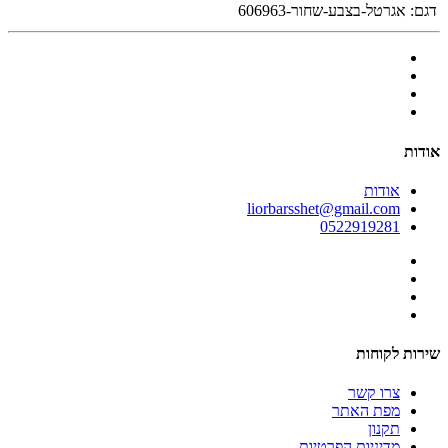
דגם:
אגרטל-בצבע-שחור-606963
אודות
אודות
liorbarsshet@gmail.com
0522919281
שירות לקוחות
צרו קשר
מפת האתר
תקנון
מדיניות הפרטיות